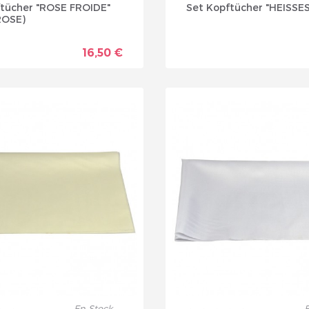
ftücher "ROSE FROIDE"
Set Kopftücher "HEISS
ROSE)
16,50 €
En Stock
E