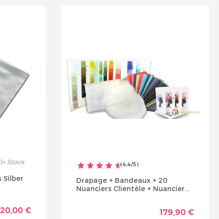
Je suis un
p
En Sa
n Stock
(
4,4
/
5
)
 Silber
Drapage + Bandeaux + 20
Nuanciers Clientèle + Nuancier...
20,00 €
179,90 €