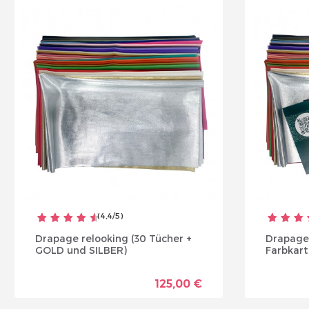
Veui
(
4,4
/
5
)
Drapage relooking (30 Tücher +
Drapage
GOLD und SILBER)
Farbkart
125,00 €