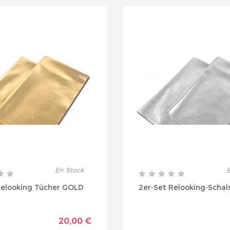
rivez vous et ainsi bénéficier des tarifs professionnel
En Stock
E
relooking Tücher GOLD
2er-Set Relooking-Schals
20,00 €