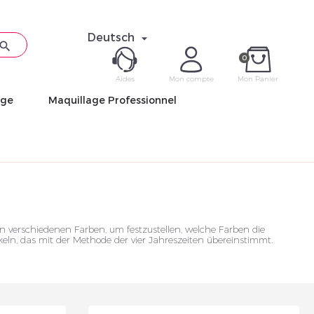
Deutsch


0
Aides
Mon compte
Mon Panier
age
Maquillage Professionnel
ME CON
Mot de pas
verschiedenen Farben, um festzustellen, welche Farben die
ln, das mit der Methode der vier Jahreszeiten übereinstimmt.
Déjà 