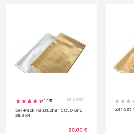
Insc
En Stock
(
4,4
/
5
)
2er-Set 
2er-Pack Halstücher GOLD und
SILBER
20,00 €