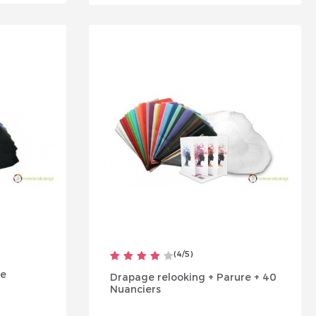
(
4
/
5
)
ne
Drapage relooking + Parure + 40
Nuanciers