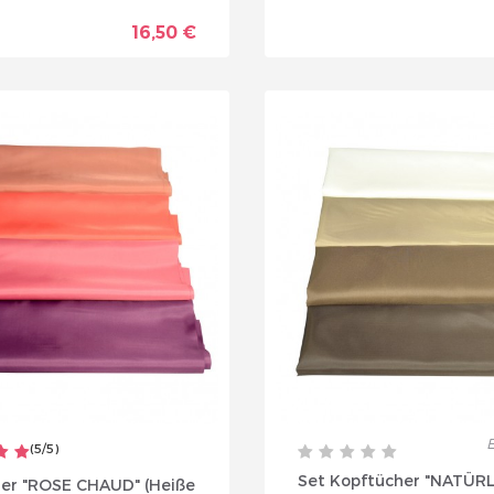
16,50 €
E
(
5
/
5
)
Set Kopftücher "NATÜR
her "ROSE CHAUD" (Heiße