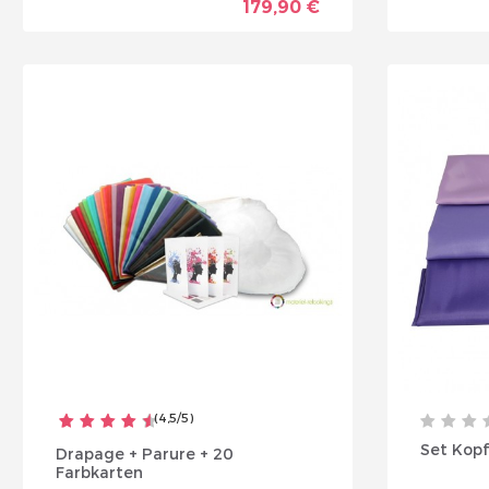
179,90 €
(
4,5
/
5
)
Set Kop
Drapage + Parure + 20
Farbkarten