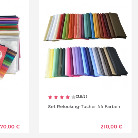
Nouveau Si
réinitialiser m
(
3,8
/
5
)
Set Relooking-Tücher 44 Farben
Des avantage
170,00 €
210,00 €