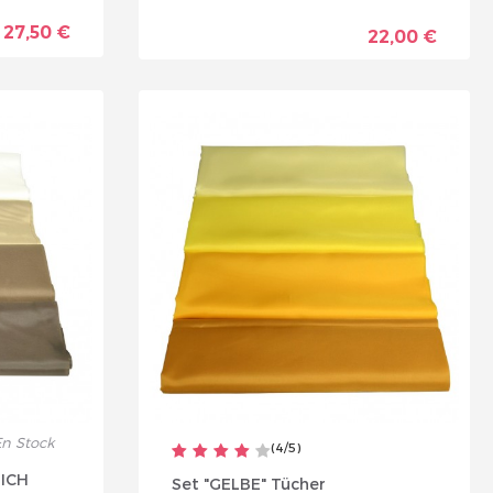
27,50 €
22,00 €
n Stock
(
4
/
5
)
LICH
Set "GELBE" Tücher