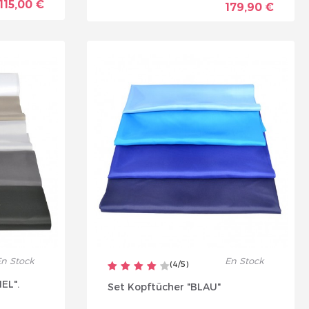
115,00 €
179,90 €
n Stock
En Stock
(
4
/
5
)
EL".
Set Kopftücher "BLAU"