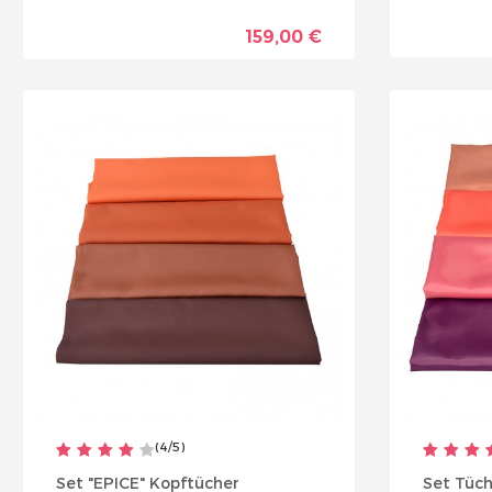
159,00 €
(
4
/
5
)
Set "EPICE" Kopftücher
Set Tüc