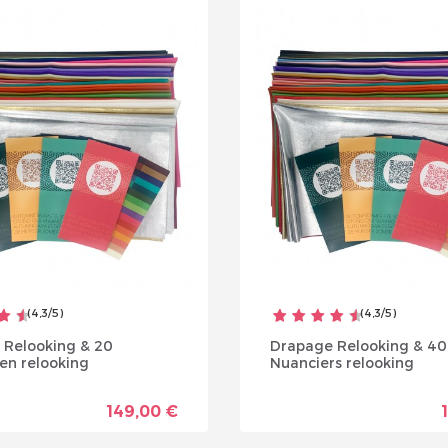
llez réinitialiser votre mot de passe
(
4,3
/
5
)
(
4,3
/
5
)
 Relooking & 20
Drapage Relooking & 40
en relooking
Nuanciers relooking
149,00 €