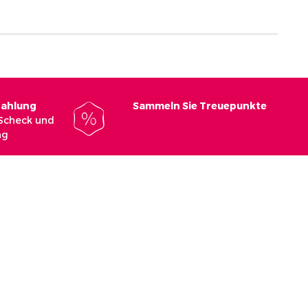
Zahlung
Sammeln Sie Treuepunkte
 Scheck und
ng