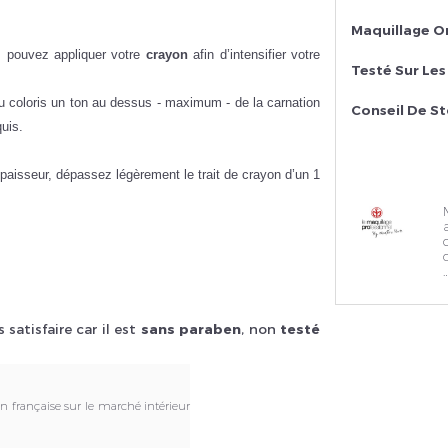
Maquillage O
s pouvez appliquer votre
crayon
afin d’intensifier votre
Testé Sur Le
u coloris un ton au dessus - maximum - de la carnation
Conseil De S
uis.
aisseur, dépassez légèrement le trait de crayon d’un 1
…
satisfaire car il est
sans paraben
, non
testé
on française sur le marché intérieur