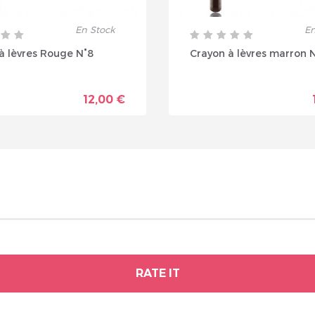
En Stock
En
à lèvres Rouge N°8
Crayon à lèvres marron 
12,00 €
RATE IT