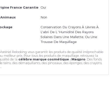
rigine France Garantie
Oui
s Animaux
Non
tockage
Conservation Du Crayons À Lèvres À
L'abri De L 'humidité Des Rayons
Solaires Dans Une Mallette, Ou Une
Trousse De Maquillage
Matériel Relooking vous garantit les produits de qualité irréprochable
au meilleur prix. Pour tous les produits de maquillage, retrouvez la
qualité de la
célèbre marque cosmétique : Maqpro
. Des fonds
de teins, des
démaquillants
, des pinceaux, des éponges, des crayons,
.