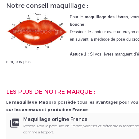
Notre conseil maquillage :
Pour le
maquillage des lèvres
, vou
bouche
:
Dessinez le contour avec un crayon a
en suivant la méthode de pose du croq
Astuce 1 :
Si vos lèvres manquent d’ép
mm, pas plus.
LES PLUS DE NOTRE MARQUE :
Le
maquillage
Maqpro
possède tous les avantages pour vous 
sur les animaux
et
produit en France
.
Maquillage origine France
picture_as_pdf
Promouvoir le produire en France, valoriser et défendre la fabricati
comme à l'export.