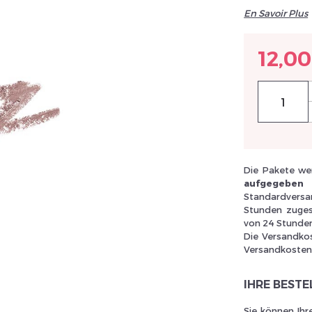
En Savoir Plus
12,00
llez réinitialiser votre mot de passe
Die Pakete wer
aufgegeben
Standardversan
Stunden zugest
von 24 Stunden 
Die Versandko
Versandkosten 
IHRE BEST
Sie können Ihr