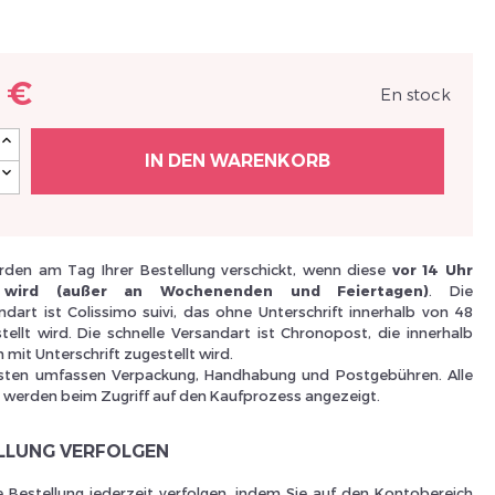
Nouveau Si
 €
En stock
réinitialiser m
IN DEN WARENKORB
den am Tag Ihrer Bestellung verschickt, wenn diese
vor 14 Uhr
 wird (außer an Wochenenden und Feiertagen)
. Die
dart ist Colissimo suivi, das ohne Unterschrift innerhalb von 48
ellt wird. Die schnelle Versandart ist Chronopost, die innerhalb
mit Unterschrift zugestellt wird.
sten umfassen Verpackung, Handhabung und Postgebühren. Alle
werden beim Zugriff auf den Kaufprozess angezeigt.
Des avantage
ELLUNG VERFOLGEN
e Bestellung jederzeit verfolgen, indem Sie auf den Kontobereich