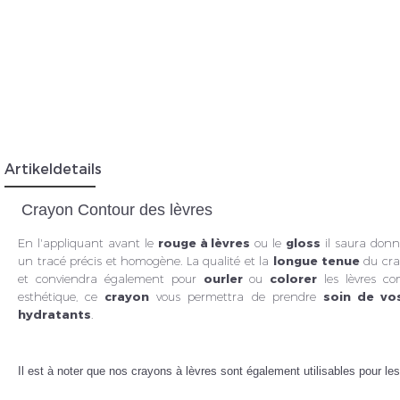
Insc
Artikeldetails
Crayon Contour des lèvres
En l'appliquant avant le
rouge à lèvres
ou le
gloss
il saura don
un tracé précis et homogène. La qualité et la
longue tenue
du cr
et conviendra également pour
ourler
ou
colorer
les lèvres co
esthétique, ce
crayon
vous permettra de prendre
soin de vo
hydratants
.
Il est à noter que nos crayons à lèvres sont également utilisables pour les 