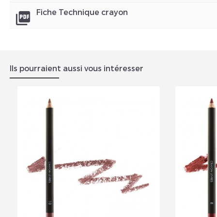
Fiche Technique crayon
picture_as_pdf
Ils pourraient aussi vous intéresser