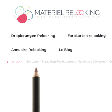
Drapierungen Relooking
Farbkarten relooking
Annuaire Relooking
Le Blog
chevron_left
Startseite
Maquillage Professionnel
Maquillage Des Lèvres
Cr
RETOUR