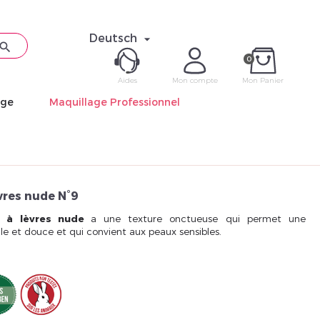
Deutsch


0
Aides
Mon compte
Mon Panier
age
Maquillage Professionnel
ME CON
Mot de pas
vres nude N°9
n à lèvres nude
a une texture onctueuse qui permet une
ile et douce et qui convient aux peaux sensibles.
Déjà 