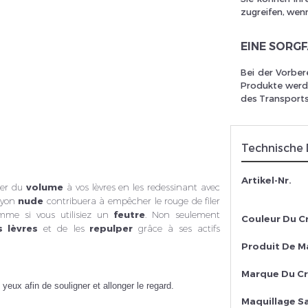
zugreifen, wenn
EINE SORG
rivez vous et ainsi bénéficier des tarifs professionnel
Bei der Vorber
Produkte werde
des Transports
Technische
Artikel-Nr.
ner du
volume
à vos lèvres en les redessinant avec
ayon
nude
contribuera à empêcher le rouge de filer
mme si vous utilisiez un
feutre
.
Non seulement
Couleur Du C
s lèvres
et de les
repulper
grâce à ses actifs
Produit De M
Marque Du Cr
yeux afin de souligner et allonger le regard.
Maquillage S