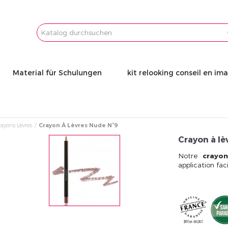
Email
Password
Material für Schulungen
kit relooking conseil en im
ayons Lèvres
Crayon À Lèvres Nude N°9
Crayon à lè
Notre
crayo
application fac