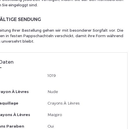
 Sie eingeloggt sind.
Je suis un
p
FÄLTIGE SENDUNG
eitung Ihrer Bestellung gehen wir mit besonderer Sorgfalt vor. Die
n in festen Pappschachteln verschickt, damit ihre Form während
 unversehrt bleibt.
En Sa
 Daten
1019
rayon À Lèvres
Nude
aquillage
Crayons À Lèvres
ayons À Lèvres
Maqpro
ans Paraben
Oui