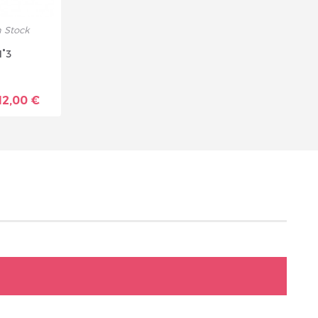
 Stock
N°3
12,00 €