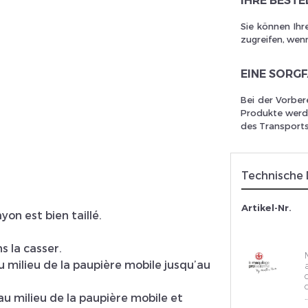
IHRE BEST
Sie können Ihr
zugreifen, wenn
rivez vous et ainsi bénéficier des tarifs professionnel
EINE SORG
Bei der Vorber
Produkte werde
des Transports
Technische
Artikel-Nr.
yon est bien taillé.
s la casser.
milieu de la paupière mobile jusqu’au
au milieu de la paupière mobile et
…