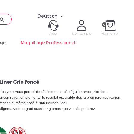
Deutsch


0
Aides
Mon compte
Mon Panier
age
Maquillage Professionnel
ME CON
Mot de pas
Liner Gris foncé
 les yeux vous permet de réaliser un tracé régulier avec précision.
oncentration en pigments, le resultat est visible dès la première application.
rochable, même posé à l'intérieur de l’oeil.
soulignera votre regard aussi longtemps que vous le porterez.
Déjà 