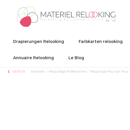
Drapierungen Relooking
Farbkarten relooking
Annuaire Relooking
Le Blog
chevron_left
Startseite
Maquillage Professionnel
Maquillage Pour Les Yeux
RETOUR