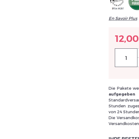
En Savoir Plus
llez réinitialiser votre mot de passe
12,00
Die Pakete wer
aufgegeben
Standardversan
Stunden zugest
von 24 Stunden 
Die Versandko
Versandkosten 