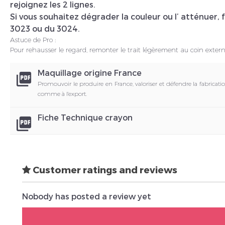
rejoignez les 2 lignes.
Si vous souhaitez dégrader la couleur ou l’ atténuer, f
3023 ou du 3024.
Astuce de Pro :
Pour rehausser le regard, remonter le trait légèrement au coin extern
Maquillage origine France
picture_as_pdf
Promouvoir le produire en France, valoriser et défendre la fabricati
comme à l'export.
Fiche Technique crayon
picture_as_pdf
Customer ratings and reviews
Nobody has posted a review yet