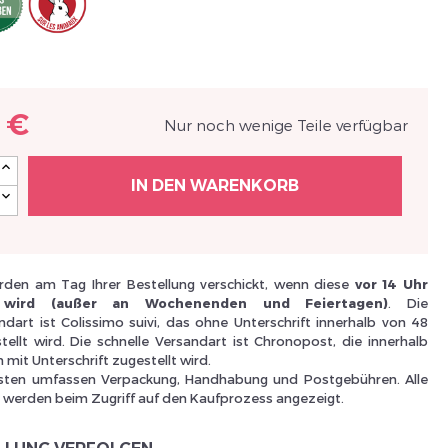
Nouveau Si
 €
Nur noch wenige Teile verfügbar
réinitialiser m
IN DEN WARENKORB
den am Tag Ihrer Bestellung verschickt, wenn diese
vor 14 Uhr
 wird (außer an Wochenenden und Feiertagen)
. Die
dart ist Colissimo suivi, das ohne Unterschrift innerhalb von 48
ellt wird. Die schnelle Versandart ist Chronopost, die innerhalb
mit Unterschrift zugestellt wird.
Des avantage
sten umfassen Verpackung, Handhabung und Postgebühren. Alle
werden beim Zugriff auf den Kaufprozess angezeigt.