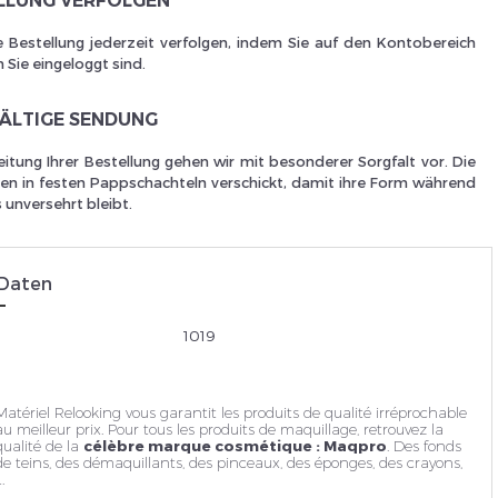
ELLUNG VERFOLGEN
Je suis un
p
e Bestellung jederzeit verfolgen, indem Sie auf den Kontobereich
 Sie eingeloggt sind.
FÄLTIGE SENDUNG
eitung Ihrer Bestellung gehen wir mit besonderer Sorgfalt vor. Die
En Sa
n in festen Pappschachteln verschickt, damit ihre Form während
 unversehrt bleibt.
 Daten
1019
Matériel Relooking vous garantit les produits de qualité irréprochable
au meilleur prix. Pour tous les produits de maquillage, retrouvez la
qualité de la
célèbre marque cosmétique : Maqpro
. Des fonds
de teins, des
démaquillants
, des pinceaux, des éponges, des crayons,
.