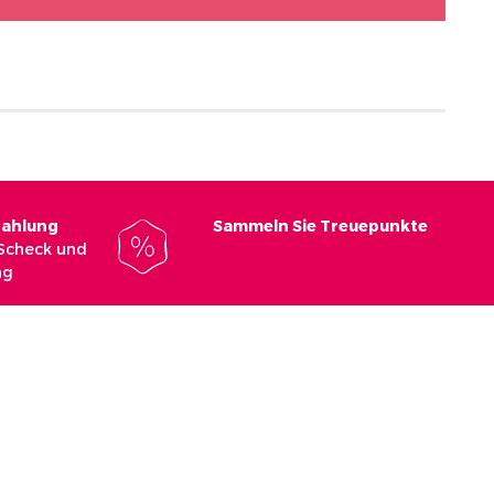
Zahlung
Sammeln Sie Treuepunkte
 Scheck und
ng