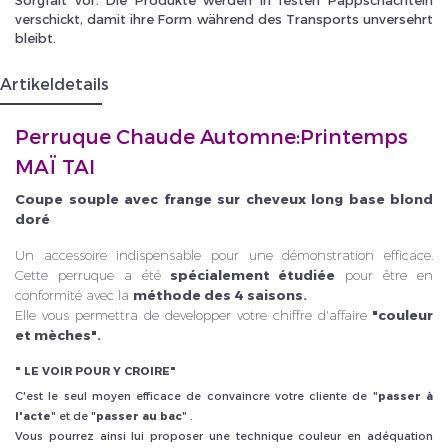
verschickt, damit ihre Form während des Transports unversehrt
bleibt.
Artikeldetails
Perruque Chaude Automne:Printemps
MAÏ TAI
Coupe souple avec frange sur cheveux long base blond
doré
Un accessoire indispensable pour une démonstration efficace.
Cette perruque a été
spécialement étudiée
pour être en
conformité avec la
méthode des 4 saisons.
Elle vous permettra de developper votre chiffre d'affaire
"couleur
et mèches".
" LE VOIR POUR Y CROIRE"
C'est le seul moyen efficace de convaincre votre cliente de "
passer à
l'acte
" et de "
passer au bac
" .
Vous pourrez ainsi lui proposer une technique couleur en adéquation