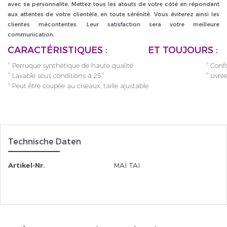
avec sa personnalite. Mettez tous les atouts de votre côté en répondant
aux attentes de votre clientèle, en toute sérénité. Vous éviterez ainsi les
clientes mécontentes. Leur satisfaction sera votre meilleure
communication.
CARACTÉRISTIQUES :
ET TOUJOURS
:
° Perruque synthétique de haute qualité
° Conf
° Lavable sous conditions à 25°
° Livré
° Peut être coupée au ciseaux, taille ajustable
Technische Daten
Artikel-Nr.
MAÏ TAI