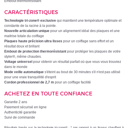
Embout thermorésistant
CARACTÉRISTIQUES
Technologie tri-zone® exclusive
qui maintient une température optimale et
constante de la racine à la pointe.
Nouvelle articulation unique
pour un alignement idéal des plaques et une
maitrise totale du coiffage
Plaques haute précision ultra lisses
pour un coiffage sans effort et un
résultat doux et brillant
Embout de protection thermorésistant
pour protéger les plaques de votre
styler®, même chaudes.
Voltage universel
pour obtenir un résultat parfait où que vous vous trouviez
dans le monde
Mode veille automatique
s'éteint au bout de 30 minutes s'il n'est pas utilisé
pour une vraie tranquillité d'esprit
Cordon professionnel de 2,7 m
pour un coiffage facilité
ACHETEZ EN TOUTE CONFIANCE
Garantie 2 ans
Paiement sécurisé en ligne
Authenticité garantie
Suivi de commande
Résultats basés sur la technologie tri-zone® : * par rapport à un lisseur chauffant à