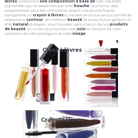
lèvres
contiennent
une composition à base de
cires naturelles
pigmentées qui ne dessèchera pas votre
bouche
. Leur tenue, déjà
exceptionnelle, peut être renforcée en posant une poudre fixante
transparente. Le
crayon à lèvres
a une texture onctueuse qui permet de
redessiner le
contour
, de mettre en
beauté
les lèvres tout en gardant un
effet
naturel
et élégant. Vous trouverez dans chacun de nos
produits
de beauté
un conseil pour faciliter votre
soin
en fonction de votre
carnation, de votre typologie et de votre
visage
.
Veuillez réinitialiser votre mot de passe
Gloss à lèvres
Crayons lèvres