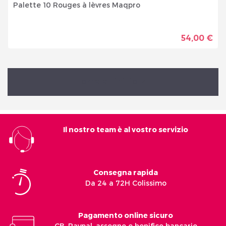
Palette 10 Rouges à lèvres Maqpro
54,00 €
Torna all'inizio

Il nostro team è al vostro servizio
Consegna rapida
Da 24 a 72H Colissimo
Pagamento online sicuro
CB, Paypal, assegno e bonifico bancario