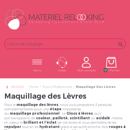
Email
Password

0
Menu
Aides
Mon compte
Mon Panier
chevron_left
Home
Trucco Professionale
Maquillage Des Lèvres
RETOUR
Maquillage des Lèvres
Pour le
maquillage des lèvres
, nous vous proposons 3 produits
complémentaires pour une
étape
importante
du
maquillage
professionnel
Le
Gloss à lèvres
, qu’il
:
soit transparent, de
couleur, pailleté,
scintillant
ou
acidulé
, mettra
en valeur le
brillant et l’éclat
de vos lèvres et vous permettra de les
repulper
tout en les
hydratant
grâce à ses actifs enrichis. Nos
rouges à