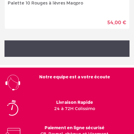
Palette 10 Rouges à lèvres Maqpro
54,00 €
Retour en haut

Notre equipe est a votre écoute
Livraison Rapide
24 à 72H Colissimo
Paiement en ligne sécurisé
CB, Paypal, chèque et Virement