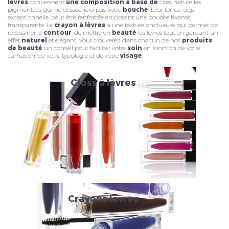
lèvres
contiennent
une composition à base de
cires naturelles
pigmentées qui ne dessèchera pas votre
bouche
. Leur tenue, déjà
exceptionnelle, peut être renforcée en posant une poudre fixante
transparente. Le
crayon à lèvres
a une texture onctueuse qui permet de
redessiner le
contour
, de mettre en
beauté
les lèvres tout en gardant un
effet
naturel
et élégant. Vous trouverez dans chacun de nos
produits
de beauté
un conseil pour faciliter votre
soin
en fonction de votre
carnation, de votre typologie et de votre
visage
.
Veuillez réinitialiser votre mot de passe
Gloss à lèvres
Crayons lèvres