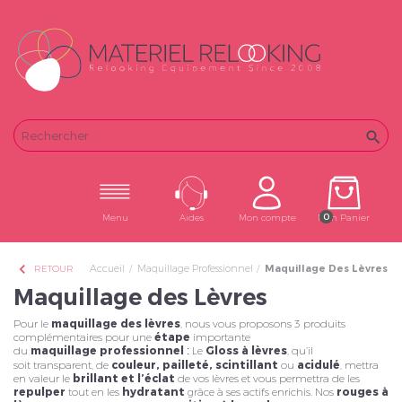
Email
Password

0
Menu
Aides
Mon compte
Mon Panier
chevron_left
Accueil
Maquillage Professionnel
Maquillage Des Lèvres
RETOUR
Maquillage des Lèvres
Pour le
maquillage des lèvres
, nous vous proposons 3 produits
complémentaires pour une
étape
importante
du
maquillage
professionnel
Le
Gloss à lèvres
, qu’il
:
soit transparent, de
couleur, pailleté,
scintillant
ou
acidulé
, mettra
en valeur le
brillant et l’éclat
de vos lèvres et vous permettra de les
repulper
tout en les
hydratant
grâce à ses actifs enrichis. Nos
rouges à