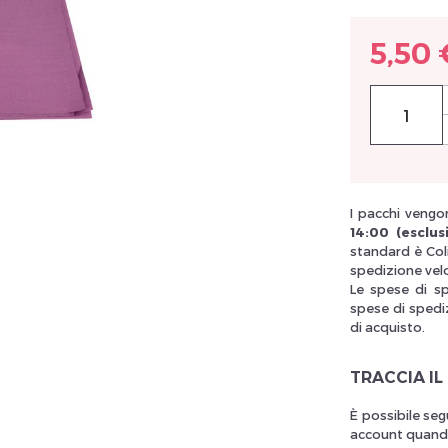
5,50 
llez réinitialiser votre mot de passe
I pacchi vengon
14:00 (esclusi
standard è Col
spedizione vel
Le spese di s
spese di spediz
di acquisto.
TRACCIA IL
È possibile seg
account quando 