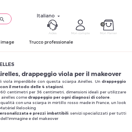
Italiano


0
Aides
Mon compte
Mon Panier
n image
Trucco professionale
ME CON
RELLES
Mot de pas
irelles, drappeggio viola per il makeover
i viola imperdibile con questa sciarpa Airelles. Un
drappeggio
di con il metodo delle 4 stagioni
.
 60 centimetri per 36 centimetri, dimensioni ideali per utilizzare
 airelles come
drappeggio per ogni diagnosi di colore
.
qualità con una sciarpa in mirtillo rosso made in France, un look
Matériel Relooking
Déjà 
rsonalizzata e prezzi imbattibili
: servizi specializzati per tutti
ti dell'immagine e del makeover