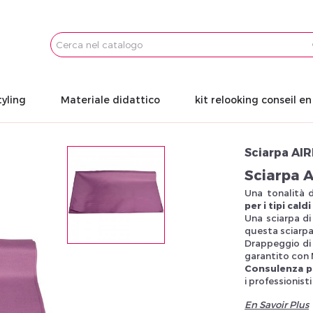
Email
Password
tyling
Materiale didattico
kit relooking conseil e
Sciarpa AI
Sciarpa A
Una tonalità d
per i tipi cal
Una sciarpa di
questa sciarpa
Drappeggio di 
garantito con 
Consulenza pe
i professionis
En Savoir Plus