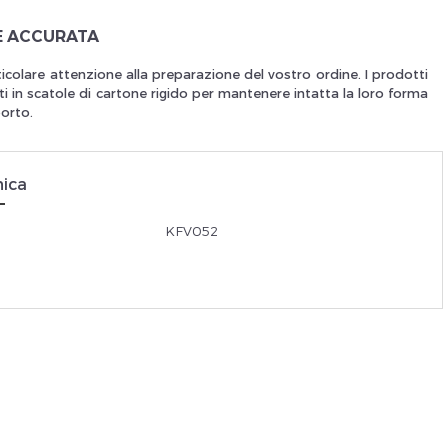
E ACCURATA
Je suis un
p
icolare attenzione alla preparazione del vostro ordine. I prodotti
i in scatole di cartone rigido per mantenere intatta la loro forma
porto.
En Sa
nica
KFV052