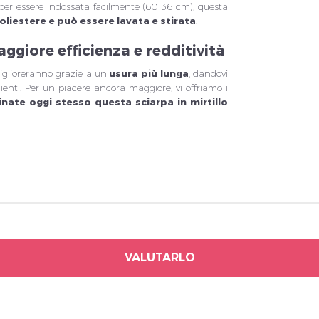
er essere indossata facilmente (60 36 cm), questa
poliestere e può essere lavata e stirata
.
ggiore efficienza e redditività
glioreranno grazie a un'
usura più lunga
, dandovi
lienti. Per un piacere ancora maggiore, vi offriamo i
inate oggi stesso questa sciarpa in mirtillo
VALUTARLO