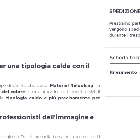
SPEDIZION
Prestiamo part
rivez vous et ainsi bénéficier des tarifs professionnel
vengono spedit
durante il tras
Scheda tec
er una tipologia calda con il
Riferimento
 tipo di cliente che avete.
Matériel Relooking
ha
 del colore
e per aiutarvi in tutti i vostri servizi di
 la
tipologia caldo e più precisamente per
professionisti dell'immagine e
ogni giorno. Da infilare nella
borsa del trucco
di tutti i