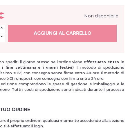
Nouveau Si
€
Non disponibile
AGGIUNGI AL CARRELLO
réinitialiser m
o spediti il giorno stesso se l'ordine viene
effettuato entro le
 i fine settimana e i giorni festivi)
. Il metodo di spedizione
issimo suivi, con consegna senza firma entro 48 ore. Il metodo di
oce è Chronopost, con consegna con firma entro 24 ore.
pedizione comprendono le spese di gestione e imballaggio e le
ione. Tutti i costi di spedizione sono indicati durante il processo
 TUO ORDINE
Des avantage
uire il proprio ordine in qualsiasi momento accedendo alla sezione
si è effettuato il login.