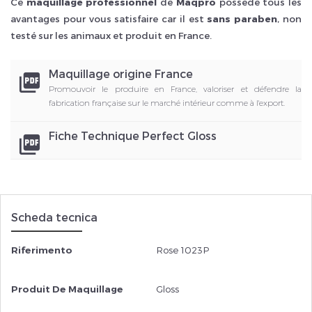
Ce
maquillage professionnel
de
Maqpro
possède tous les
avantages pour vous satisfaire car il est
sans paraben
, non
testé sur les animaux et produit en France.
Maquillage origine France
picture_as_pdf
Promouvoir le produire en France, valoriser et défendre la
fabrication française sur le marché intérieur comme à l'export.
Fiche Technique Perfect Gloss
picture_as_pdf
Scheda tecnica
Riferimento
Rose 1023P
Produit De Maquillage
Gloss