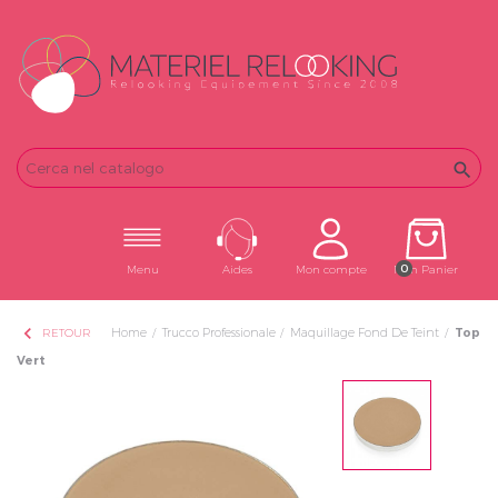
Email
Password

0
Menu
Aides
Mon compte
Mon Panier
chevron_left
Home
Trucco Professionale
Maquillage Fond De Teint
Top
RETOUR
Vert