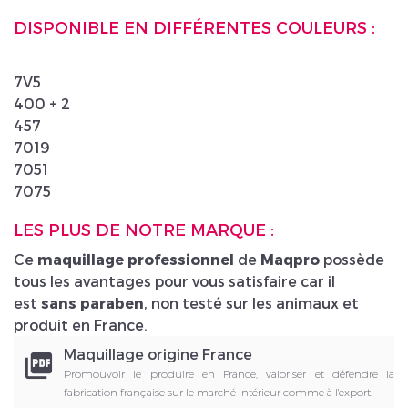
DISPONIBLE EN DIFFÉRENTES COULEURS :
7V5
400 + 2
457
7019
7051
7075
LES PLUS DE NOTRE MARQUE :
Ce
maquillage professionnel
de
Maqpro
possède
tous les avantages pour vous satisfaire car il
est
sans paraben
, non testé sur les animaux et
produit en France.
Maquillage origine France
picture_as_pdf
Promouvoir le produire en France, valoriser et défendre la
fabrication française sur le marché intérieur comme à l'export.