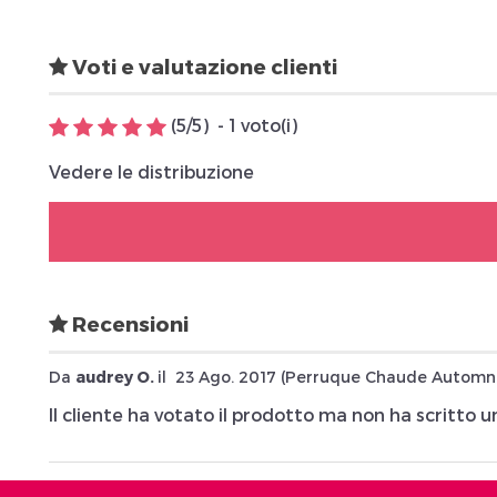
Voti e valutazione clienti
(
5
/
5
)
-
1
voto(i)
Vedere le distribuzione
Recensioni
Da
audrey O.
il
23 Ago. 2017 (
Perruque Chaude Automn
Il cliente ha votato il prodotto ma non ha scritto 