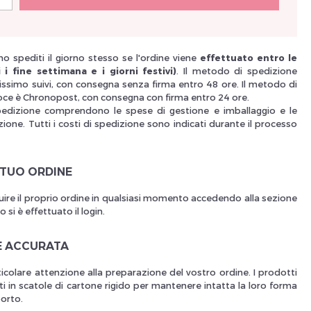
Nouveau Si
o spediti il giorno stesso se l'ordine viene
effettuato entro le
 i fine settimana e i giorni festivi)
. Il metodo di spedizione
issimo suivi, con consegna senza firma entro 48 ore. Il metodo di
oce è Chronopost, con consegna con firma entro 24 ore.
réinitialiser m
pedizione comprendono le spese di gestione e imballaggio e le
ione. Tutti i costi di spedizione sono indicati durante il processo
 TUO ORDINE
uire il proprio ordine in qualsiasi momento accedendo alla sezione
si è effettuato il login.
E ACCURATA
Des avantage
icolare attenzione alla preparazione del vostro ordine. I prodotti
i in scatole di cartone rigido per mantenere intatta la loro forma
porto.