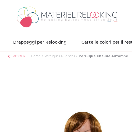
Drappeggi per Relooking
Cartelle colori per il res
chevron_left
Home
Perruques 4 Saisons
Perruque Chaude Automne
RETOUR