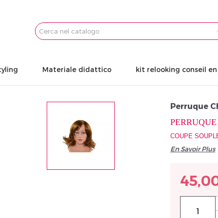
Email
Password
tyling
Materiale didattico
kit relooking conseil e
Perruque 
PERRUQUE
COUPE SOUPLE
En Savoir Plus
45,0