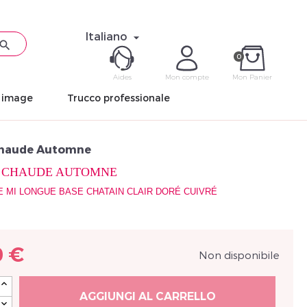
Italiano


0
Aides
Mon compte
Mon Panier
n image
Trucco professionale
ME CON
Chaude Automne
Mot de pas
 CHAUDE AUTOMNE
 MI LONGUE BASE CHATAIN CLAIR DORÉ CUIVRÉ
0 €
Non disponibile
Déjà 
AGGIUNGI AL CARRELLO