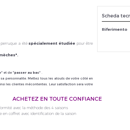
Scheda tec
rivez vous et ainsi bénéficier des tarifs professionnel
Riferimento
 perruque a été
spécialement étudiée
pour être
 mèches".
e
" et de "
passer au bac
" .
sa personnalite. Mettez tous les atouts de votre côté en
insi les clientes mécontentes. Leur satisfaction sera votre
ACHETEZ EN TOUTE CONFIANCE
formité avec la méthode des 4 saisons
ée en coffret avec identification de la saison