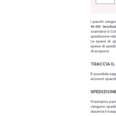
llez réinitialiser votre mot de passe
I pacchi vengon
14:00 (esclusi
standard è Col
spedizione vel
Le spese di s
spese di spediz
di acquisto.
TRACCIA IL
È possibile seg
account quando 
SPEDIZION
Prestiamo part
vengono spedit
durante il tras