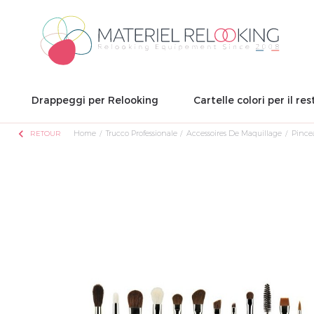
Drappeggi per Relooking
Cartelle colori per il res
chevron_left
Home
Trucco Professionale
Accessoires De Maquillage
Pince
RETOUR