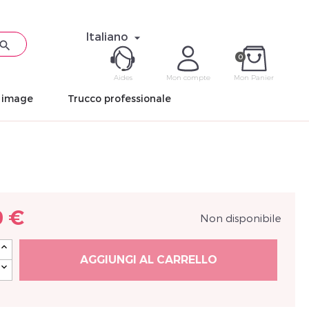
Italiano


0
Aides
Mon compte
Mon Panier
n image
Trucco professionale
ME CON
Mot de pas
0 €
Non disponibile
Déjà 
AGGIUNGI AL CARRELLO