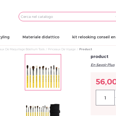
Email
Password
tyling
Materiale didattico
kit relooking conseil e
aux De Maquillage Bdellium Tools
Pinceaux De Voyage
Product
product
En Savoir Plus
56,0