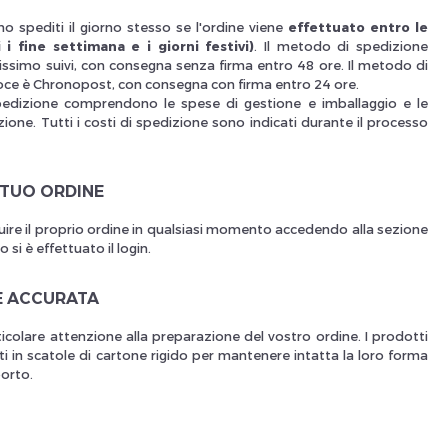
o spediti il giorno stesso se l'ordine viene
effettuato entro le
Nouveau Si
 i fine settimana e i giorni festivi)
. Il metodo di spedizione
issimo suivi, con consegna senza firma entro 48 ore. Il metodo di
oce è Chronopost, con consegna con firma entro 24 ore.
pedizione comprendono le spese di gestione e imballaggio e le
ione. Tutti i costi di spedizione sono indicati durante il processo
réinitialiser m
 TUO ORDINE
uire il proprio ordine in qualsiasi momento accedendo alla sezione
si è effettuato il login.
E ACCURATA
icolare attenzione alla preparazione del vostro ordine. I prodotti
i in scatole di cartone rigido per mantenere intatta la loro forma
porto.
Des avantage