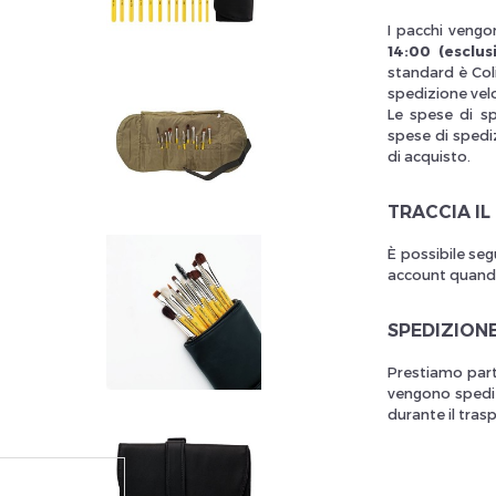
I pacchi vengon
14:00 (esclusi
standard è Col
llez réinitialiser votre mot de passe
spedizione vel
Le spese di s
spese di spediz
di acquisto.
TRACCIA IL
È possibile seg
account quando 
SPEDIZION
Prestiamo part
vengono spedit
durante il tras