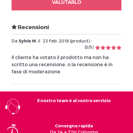
VALUTARLO
Recensioni
Da
Sylvie M.
il
23 Feb. 2018 (
product
) :
(
5
/
5
)
Il cliente ha votato il prodotto ma non ha
scritto una recensione, o la recensione è in
fase di moderazione
Il nostro team è al vostro servizio
Consegna rapida
Da 24 a 72H Colissimo