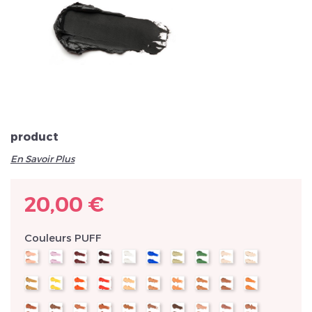
Veuillez réinitialiser votre mot de passe
product
En Savoir Plus
20,00 €
Couleurs PUFF
new
new
new
new
new
new
new
new
new
new
new
new
new
new
new
new
new
new
new
new
new
new
new
new
new
new
new
new
new
new