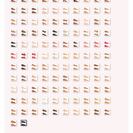
new
new
new
new
new
new
new
new
new
new
new
new
new
new
new
new
new
new
new
new
new
new
new
new
new
new
new
new
new
new
Inscrivez vous et ainsi bénéficier des tarifs professionnel
new
new
new
new
new
new
new
new
new
new
new
new
new
new
new
new
new
new
new
new
new
new
new
new
new
new
new
new
new
new
new
new
new
new
new
new
new
new
new
new
new
new
new
new
new
new
new
new
new
new
new
new
new
new
new
new
new
new
new
new
new
new
new
new
new
new
new
new
new
new
new
new