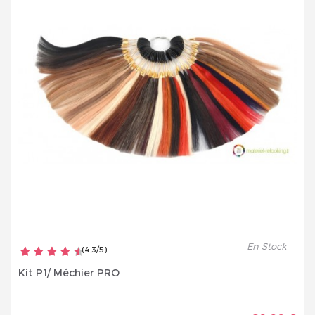
En Stock
(
4,3
/
5
)
Kit P1/ Méchier PRO