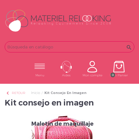
Email
Password

0
Menu
Aides
Mon compte
Mon Panier
chevron_left
Inicio
Kit Consejo En Imagen
RETOUR
Kit consejo en imagen
Maletín de maquillaje