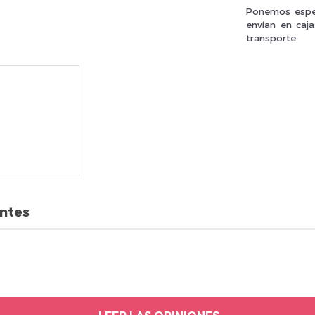
Ponemos espec
envían en caj
transporte.
rivez vous et ainsi bénéficier des tarifs professionnel
entes
n