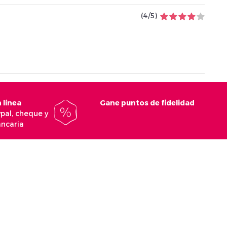
(
4
/
5
)
 línea
Gane puntos de fidelidad
ypal, cheque y
ancaria