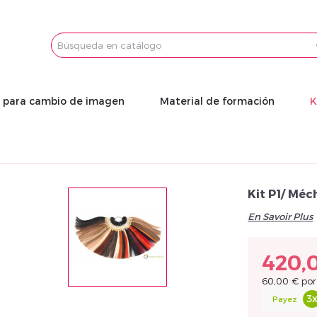
FABRIQUÉE EN FRANCE
Email
Conseillères en Image dans l’âme et formatrices ayant 
Leaders dans notre domaine, nous vous proposons prod
Password
IMPRESSION
s para cambio de imagen
Material de formación
K
Nous travaillons avec un imprimeur pour l’ensemble d
Kit P1/ Méc
En Savoir Plus
420,
60,00 €
por
3
Payez