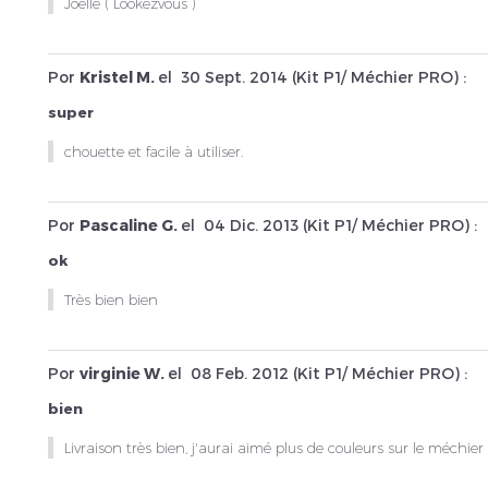
Joëlle ( Lookezvous )
Por
Kristel M.
el
30 Sept. 2014 (
Kit P1/ Méchier PRO
) :
super
chouette et facile à utiliser.
Por
Pascaline G.
el
04 Dic. 2013 (
Kit P1/ Méchier PRO
) :
ok
Très bien bien
Por
virginie W.
el
08 Feb. 2012 (
Kit P1/ Méchier PRO
) :
bien
Livraison très bien, j'aurai aimé plus de couleurs sur le méchier