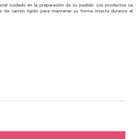
ial cuidado en la preparación de su pedido. Los productos se
as de cartón rígido para mantener su forma intacta durante el
Je suis un
p
En Sa