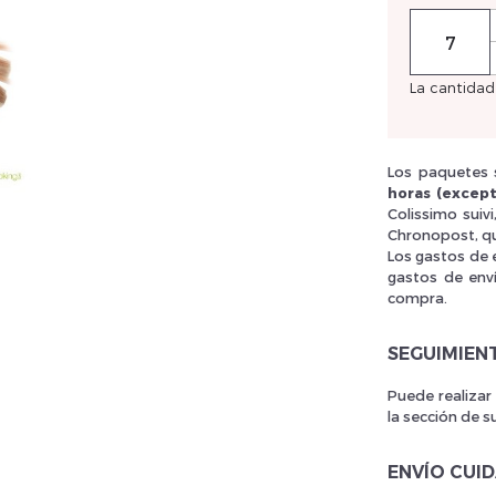
La cantidad
llez réinitialiser votre mot de passe
Los paquetes s
horas (except
Colissimo suiv
Chronopost, qu
Los gastos de 
gastos de env
compra.
SEGUIMIEN
Puede realizar
la sección de s
ENVÍO CUI