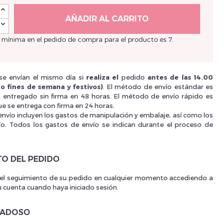
Nouveau Si
AÑADIR AL CARRITO
 mínima en el pedido de compra para el producto es 7.
réinitialiser m
e envían el mismo día si
realiza el
pedido
antes de las 14.00
o fines de semana y festivos)
. El método de envío estándar es
i, entregado sin firma en 48 horas. El método de envío rápido es
e se entrega con firma en 24 horas.
envío incluyen los gastos de manipulación y embalaje, así como los
ío. Todos los gastos de envío se indican durante el proceso de
TO DEL PEDIDO
 el seguimiento de su pedido en cualquier momento accediendo a
u cuenta cuando haya iniciado sesión.
Des avantage
DADOSO