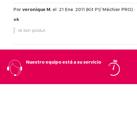
Por
veronique M.
el
21 Ene. 2011 (
Kit P1/ Méchier PRO
) :
ok
ok bon produit
Nuestro equipo está a su servicio