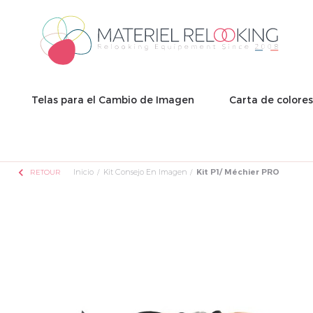
Telas para el Cambio de Imagen
Carta de colore
chevron_left
Inicio
Kit Consejo En Imagen
Kit P1/ Méchier PRO
RETOUR