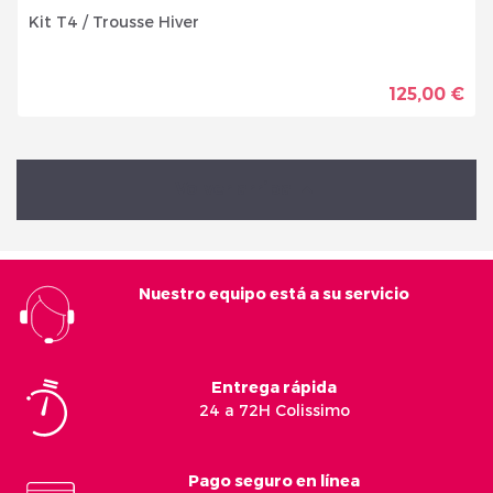
Kit T4 / Trousse Hiver
125,00 €
Volver arriba

Nuestro equipo está a su servicio
Entrega rápida
24 a 72H Colissimo
Pago seguro en línea