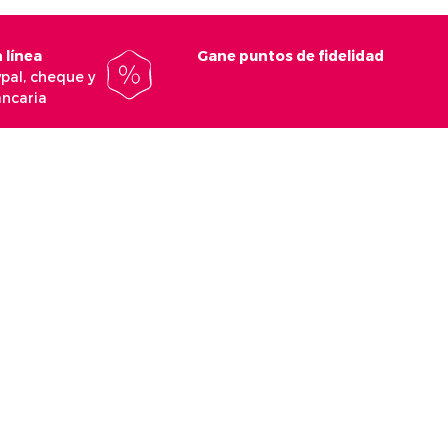
 línea
Gane puntos de fidelidad
ypal, cheque y
ancaria