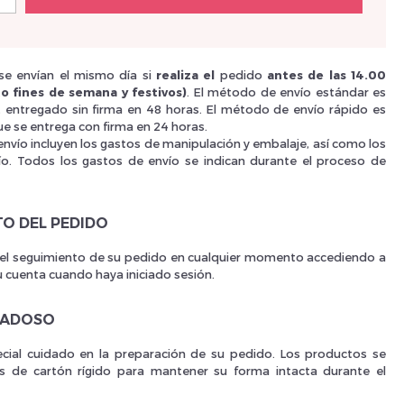
Nouveau Si
e envían el mismo día si
realiza el
pedido
antes de las 14.00
o fines de semana y festivos)
. El método de envío estándar es
i, entregado sin firma en 48 horas. El método de envío rápido es
e se entrega con firma en 24 horas.
réinitialiser m
envío incluyen los gastos de manipulación y embalaje, así como los
ío. Todos los gastos de envío se indican durante el proceso de
TO DEL PEDIDO
 el seguimiento de su pedido en cualquier momento accediendo a
u cuenta cuando haya iniciado sesión.
DADOSO
Des avantage
ial cuidado en la preparación de su pedido. Los productos se
as de cartón rígido para mantener su forma intacta durante el