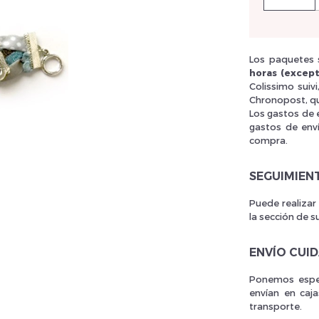
llez réinitialiser votre mot de passe
Los paquetes s
horas (except
Colissimo suiv
Chronopost, qu
Los gastos de 
gastos de env
compra.
SEGUIMIEN
Puede realizar
la sección de s
ENVÍO CUI
Ponemos espec
envían en caj
transporte.