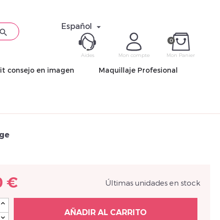
Español


0
Aides
Mon compte
Mon Panier
it consejo en imagen
Maquillaje Profesional
ME CON
Mot de pas
nge
0 €
Últimas unidades en stock
Déjà 
AÑADIR AL CARRITO