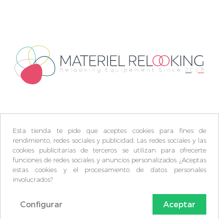
Esta tienda te pide que aceptes cookies para fines de
rendimiento, redes sociales y publicidad. Las redes sociales y las
cookies publicitarias de terceros se utilizan para ofrecerte
funciones de redes sociales y anuncios personalizados. ¿Aceptas
estas cookies y el procesamiento de datos personales
involucrados?
Configurar
Aceptar
© Matèriel Relooking 2009-2026 -
Plan du site
-
FAQ
-
C.G.V
-
Mentions légales
-
protection des données
-
Politique de confidentialité