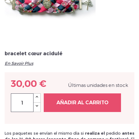
Veuillez réinitialiser votre mot de passe
bracelet cœur acidulé
En Savoir Plus
30,00 €
Últimas unidades en stock
AÑADIR AL CARRITO
Los paquetes se envían el mismo día si
realiza el
pedido
antes
de las 14.00 horas (excepto fines de semana y festivos)
. El