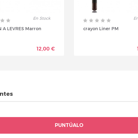
En Stock
En
 A LEVRES Marron
crayon Liner PM
12,00 €
entes
PUNTÚALO