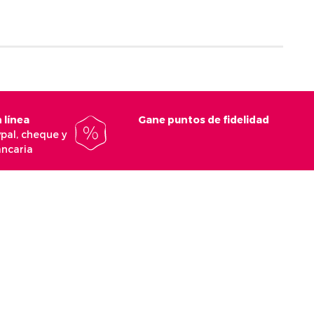
 línea
Gane puntos de fidelidad
ypal, cheque y
ancaria