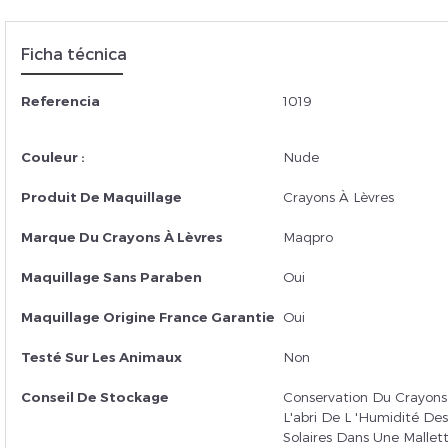
Ficha técnica
Insc
Referencia
1019
Couleur :
Nude
Produit De Maquillage
Crayons À Lèvres
Marque Du Crayons À Lèvres
Maqpro
Maquillage Sans Paraben
Oui
Maquillage Origine France Garantie
Oui
Testé Sur Les Animaux
Non
Conseil De Stockage
Conservation Du Crayons
L'abri De L 'humidité De
Solaires Dans Une Mallet