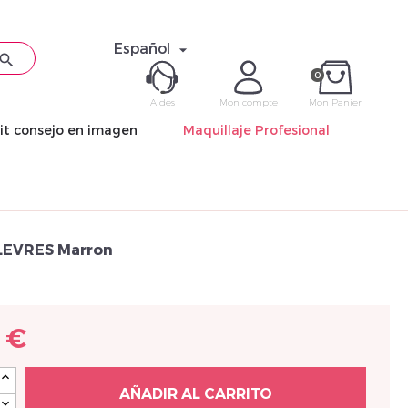
Español


0
Aides
Mon compte
Mon Panier
it consejo en imagen
Maquillaje Profesional
ME CON
Mot de pas
LEVRES Marron
 €
Déjà 
AÑADIR AL CARRITO