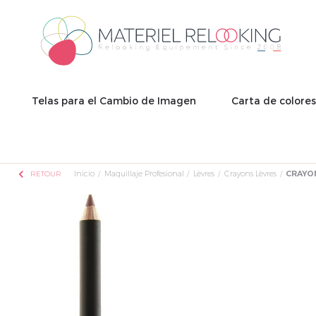
Telas para el Cambio de Imagen
Carta de colore
chevron_left
Inicio
Maquillaje Profesional
Lèvres
Crayons Lèvres
CRAYON
RETOUR