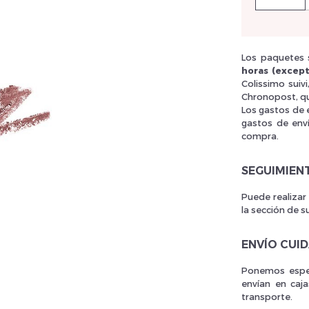
llez réinitialiser votre mot de passe
Los paquetes s
horas (except
Colissimo suiv
Chronopost, qu
Los gastos de 
gastos de env
compra.
SEGUIMIEN
Puede realizar
la sección de s
ENVÍO CUI
Ponemos espec
envían en caj
transporte.