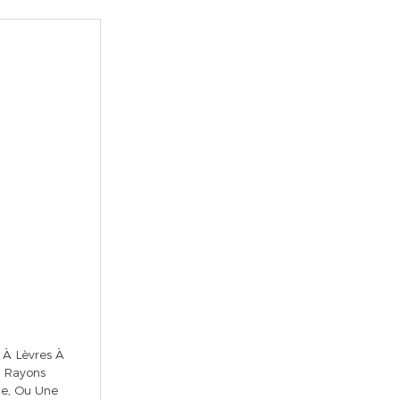
rivez vous et ainsi bénéficier des tarifs professionnel
 À Lèvres À
s Rayons
te, Ou Une