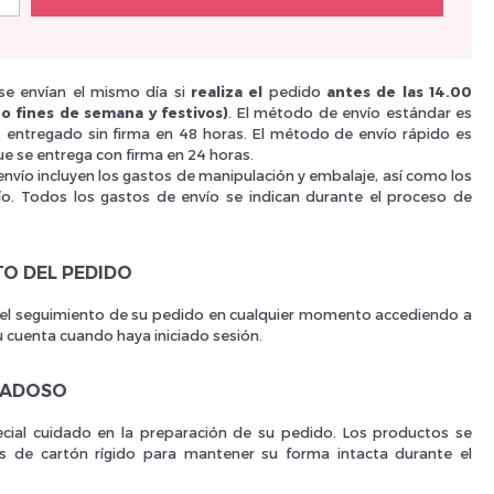
Nouveau Si
e envían el mismo día si
realiza el
pedido
antes de las 14.00
o fines de semana y festivos)
. El método de envío estándar es
i, entregado sin firma en 48 horas. El método de envío rápido es
e se entrega con firma en 24 horas.
réinitialiser m
envío incluyen los gastos de manipulación y embalaje, así como los
ío. Todos los gastos de envío se indican durante el proceso de
TO DEL PEDIDO
 el seguimiento de su pedido en cualquier momento accediendo a
u cuenta cuando haya iniciado sesión.
DADOSO
Des avantage
ial cuidado en la preparación de su pedido. Los productos se
as de cartón rígido para mantener su forma intacta durante el