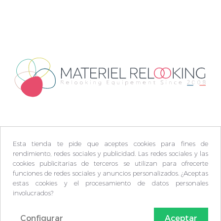
Esta tienda te pide que aceptes cookies para fines de
rendimiento, redes sociales y publicidad. Las redes sociales y las
cookies publicitarias de terceros se utilizan para ofrecerte
funciones de redes sociales y anuncios personalizados. ¿Aceptas
estas cookies y el procesamiento de datos personales
involucrados?
Configurar
Aceptar
© Matèriel Relooking 2009-2026 -
Plan du site
-
FAQ
-
C.G.V
-
Mentions légales
-