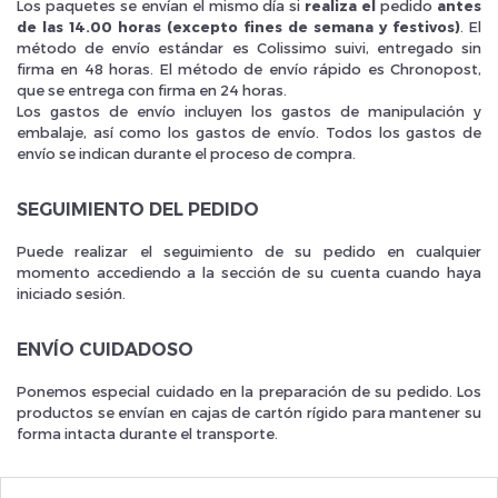
Los paquetes se envían el mismo día si
realiza el
pedido
antes
de las 14.00 horas (excepto fines de semana y festivos)
. El
método de envío estándar es Colissimo suivi, entregado sin
firma en 48 horas. El método de envío rápido es Chronopost,
que se entrega con firma en 24 horas.
Los gastos de envío incluyen los gastos de manipulación y
embalaje, así como los gastos de envío. Todos los gastos de
Inscrivez vous et ainsi bénéficier des tarifs professionnel
envío se indican durante el proceso de compra.
SEGUIMIENTO DEL PEDIDO
Puede realizar el seguimiento de su pedido en cualquier
momento accediendo a la sección de su cuenta cuando haya
iniciado sesión.
ENVÍO CUIDADOSO
Ponemos especial cuidado en la preparación de su pedido. Los
productos se envían en cajas de cartón rígido para mantener su
forma intacta durante el transporte.