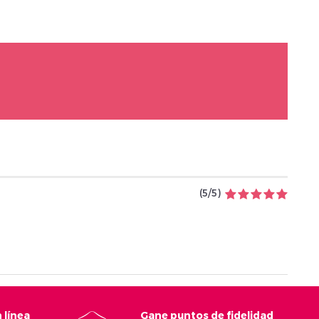
(
5
/
5
)
 línea
Gane puntos de fidelidad