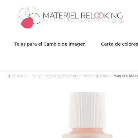
Telas para el Cambio de Imagen
Carta de colore
chevron_left
Inicio
Maquillaje Profesional
Make-Up Mixer
Maqpro Makeu
RETOUR