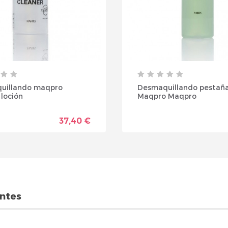
uillando maqpro
Desmaquillando pestañ
 loción
Maqpro Maqpro
37,40 €
entes