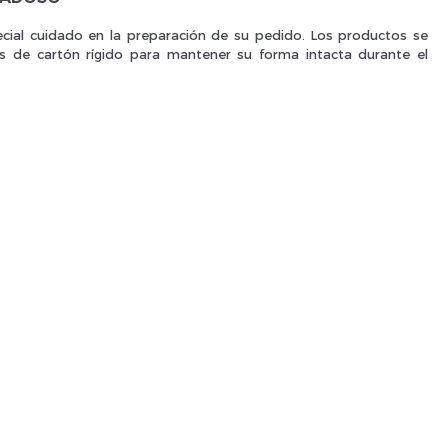
ial cuidado en la preparación de su pedido. Los productos se
Je suis un
p
as de cartón rígido para mantener su forma intacta durante el
En Sa