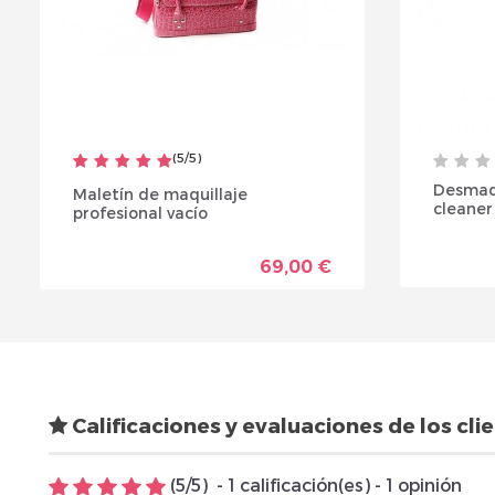
(
5
/
5
)
Desmaq
Maletín de maquillaje
cleaner
profesional vacío
69,00 €
Calificaciones y evaluaciones de los cli
(
5
/
5
)
-
1
calificación(es) -
1
opinión