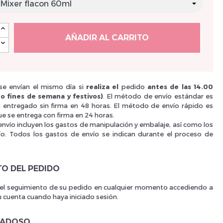
Nouveau Si
AÑADIR AL CARRITO
réinitialiser m
e envían el mismo día si
realiza el
pedido
antes de las 14.00
o fines de semana y festivos)
. El método de envío estándar es
i, entregado sin firma en 48 horas. El método de envío rápido es
e se entrega con firma en 24 horas.
envío incluyen los gastos de manipulación y embalaje, así como los
ío. Todos los gastos de envío se indican durante el proceso de
TO DEL PEDIDO
 el seguimiento de su pedido en cualquier momento accediendo a
Des avantage
u cuenta cuando haya iniciado sesión.
DADOSO