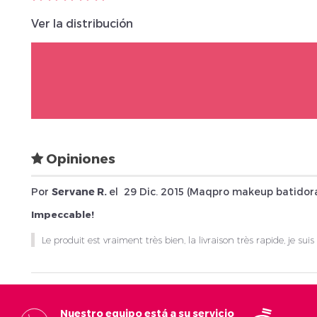
Ver la distribución
Opiniones
Por
Servane R.
el
29 Dic. 2015 (
Maqpro makeup batidora 
Impeccable!
Le produit est vraiment très bien, la livraison très rapide, je suis 
Nuestro equipo está a su servicio