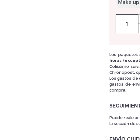
llez réinitialiser votre mot de passe
Los paquetes s
horas (except
Colissimo suiv
Chronopost, qu
Los gastos de 
gastos de env
compra.
SEGUIMIEN
Puede realizar
la sección de s
ENVÍO CUI