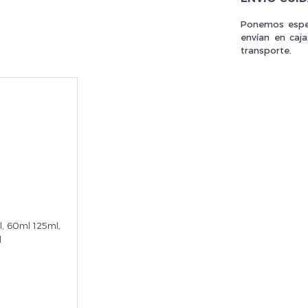
Ponemos espec
envían en caj
transporte.
rivez vous et ainsi bénéficier des tarifs professionnel
, 60ml 125ml,
l