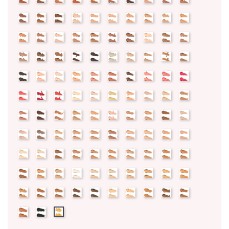
new
new
new
new
new
new
new
new
new
new
new
new
new
new
new
new
new
new
new
new
new
new
new
new
new
new
new
new
new
new
Inscrivez vous et ainsi bénéficier des tarifs professionnel
new
new
new
new
new
new
new
new
new
new
new
new
new
new
new
new
new
new
new
new
new
new
new
new
new
new
new
new
new
new
new
new
new
new
new
new
new
new
new
new
new
new
new
new
new
new
new
new
new
new
new
new
new
new
new
new
new
new
new
new
new
new
new
new
new
new
new
new
new
new
new
new
new