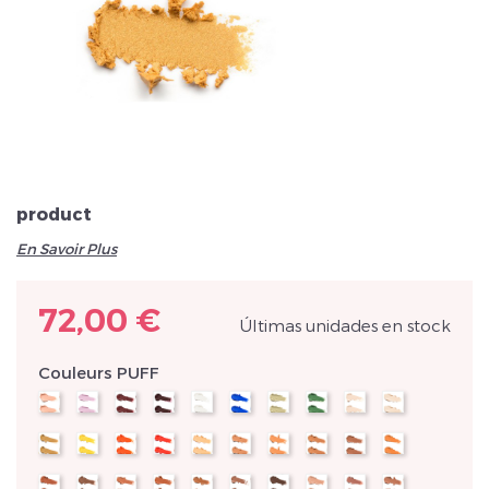
Veuillez réinitialiser votre mot de passe
product
En Savoir Plus
72,00 €
Últimas unidades en stock
Couleurs PUFF
new
new
new
new
new
new
new
new
new
new
new
new
new
new
new
new
new
new
new
new
new
new
new
new
new
new
new
new
new
new