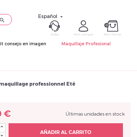
Español


0
Aides
Mon compte
Mon Panier
it consejo en imagen
Maquillaje Profesional
ME CON
Mot de pas
 maquillage professionnel Eté
0 €
Últimas unidades en stock
Déjà 
AÑADIR AL CARRITO