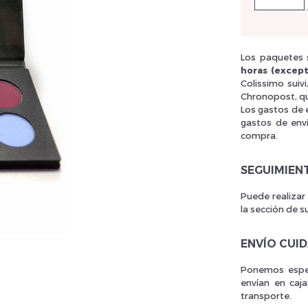
llez réinitialiser votre mot de passe
Los paquetes s
horas (except
Colissimo suiv
Chronopost, qu
Los gastos de 
gastos de env
compra.
SEGUIMIEN
Puede realizar
la sección de s
ENVÍO CUI
Ponemos espec
envían en caj
transporte.