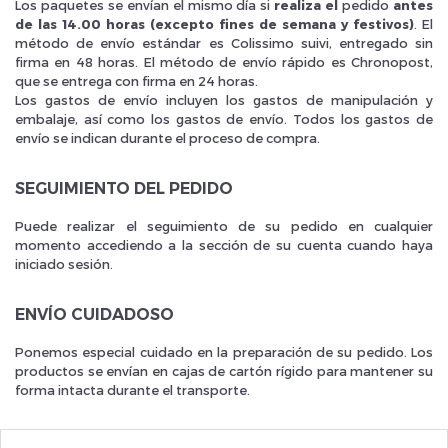
Los paquetes se envían el mismo día si
realiza el
pedido
antes
de las 14.00 horas (excepto fines de semana y festivos)
. El
método de envío estándar es Colissimo suivi, entregado sin
firma en 48 horas. El método de envío rápido es Chronopost,
que se entrega con firma en 24 horas.
Los gastos de envío incluyen los gastos de manipulación y
embalaje, así como los gastos de envío. Todos los gastos de
Inscrivez vous et ainsi bénéficier des tarifs professionnel
envío se indican durante el proceso de compra.
SEGUIMIENTO DEL PEDIDO
Puede realizar el seguimiento de su pedido en cualquier
momento accediendo a la sección de su cuenta cuando haya
iniciado sesión.
ENVÍO CUIDADOSO
Ponemos especial cuidado en la preparación de su pedido. Los
productos se envían en cajas de cartón rígido para mantener su
forma intacta durante el transporte.