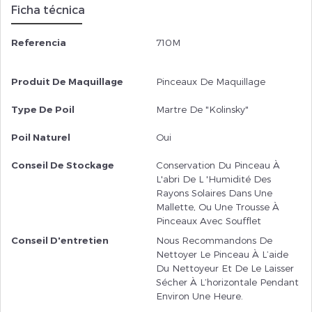
Ficha técnica
Referencia
710M
Produit De Maquillage
Pinceaux De Maquillage
Type De Poil
Martre De "Kolinsky"
Poil Naturel
Oui
Conseil De Stockage
Conservation Du Pinceau À
L'abri De L 'humidité Des
Rayons Solaires Dans Une
Mallette, Ou Une Trousse À
Pinceaux Avec Soufflet
Conseil D'entretien
Nous Recommandons De
Nettoyer Le Pinceau À L’aide
Du Nettoyeur Et De Le Laisser
Sécher À L’horizontale Pendant
Environ Une Heure.