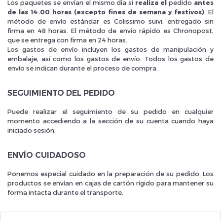
Los paquetes se envían el mismo día si
realiza el
pedido
antes
de las 14.00 horas (excepto fines de semana y festivos)
. El
método de envío estándar es Colissimo suivi, entregado sin
firma en 48 horas. El método de envío rápido es Chronopost,
que se entrega con firma en 24 horas.
Los gastos de envío incluyen los gastos de manipulación y
embalaje, así como los gastos de envío. Todos los gastos de
Inscrivez vous et ainsi bénéficier des tarifs professionnel
envío se indican durante el proceso de compra.
SEGUIMIENTO DEL PEDIDO
Puede realizar el seguimiento de su pedido en cualquier
momento accediendo a la sección de su cuenta cuando haya
iniciado sesión.
ENVÍO CUIDADOSO
Ponemos especial cuidado en la preparación de su pedido. Los
productos se envían en cajas de cartón rígido para mantener su
forma intacta durante el transporte.