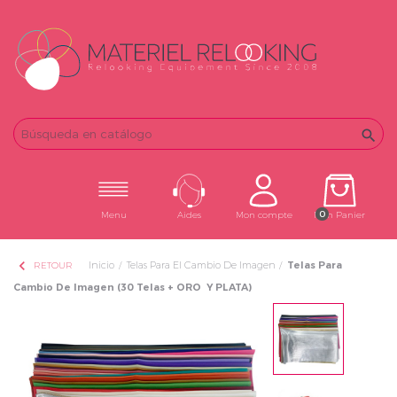
Email
Password

0
Menu
Aides
Mon compte
Mon Panier
chevron_left
Inicio
Telas Para El Cambio De Imagen
Telas Para
RETOUR
Cambio De Imagen (30 Telas + ORO Y PLATA)