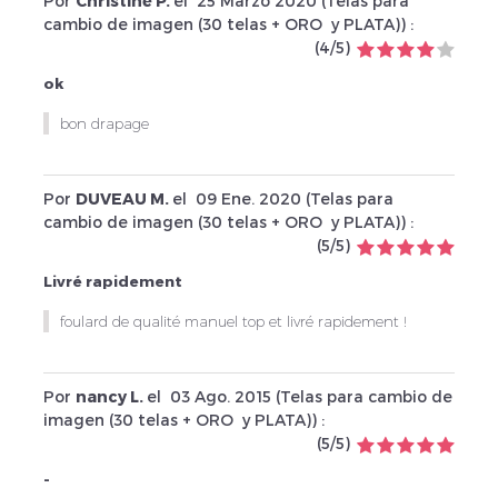
Por
Christine P.
el
25 Marzo 2020 (
Telas para
cambio de imagen (30 telas + ORO y PLATA)
) :
(
4
/
5
)
ok
bon drapage
Por
DUVEAU M.
el
09 Ene. 2020 (
Telas para
cambio de imagen (30 telas + ORO y PLATA)
) :
(
5
/
5
)
Livré rapidement
foulard de qualité manuel top et livré rapidement !
Por
nancy L.
el
03 Ago. 2015 (
Telas para cambio de
imagen (30 telas + ORO y PLATA)
) :
(
5
/
5
)
-