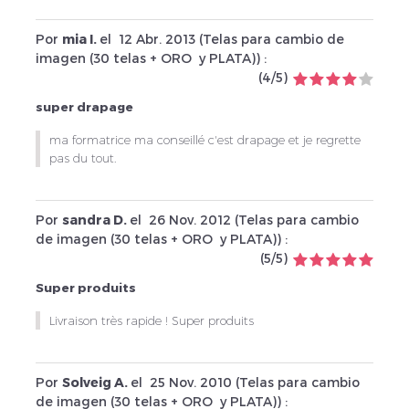
Por
mia I.
el
12 Abr. 2013 (
Telas para cambio de
imagen (30 telas + ORO y PLATA)
) :
(
4
/
5
)
super drapage
ma formatrice ma conseillé c'est drapage et je regrette
pas du tout.
Por
sandra D.
el
26 Nov. 2012 (
Telas para cambio
de imagen (30 telas + ORO y PLATA)
) :
(
5
/
5
)
Super produits
Livraison très rapide ! Super produits
Por
Solveig A.
el
25 Nov. 2010 (
Telas para cambio
de imagen (30 telas + ORO y PLATA)
) :