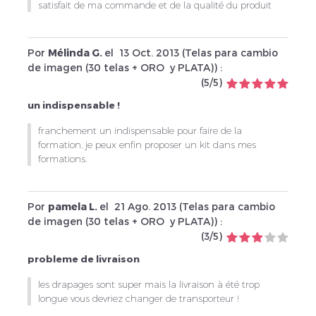
satisfait de ma commande et de la qualité du produit
Por
Mélinda G.
el
13 Oct. 2013 (
Telas para cambio
de imagen (30 telas + ORO y PLATA)
) :
(
5
/
5
)
un indispensable !
franchement un indispensable pour faire de la
formation, je peux enfin proposer un kit dans mes
formations.
Por
pamela L.
el
21 Ago. 2013 (
Telas para cambio
de imagen (30 telas + ORO y PLATA)
) :
(
3
/
5
)
probleme de livraison
les drapages sont super mais la livraison à été trop
longue vous devriez changer de transporteur !