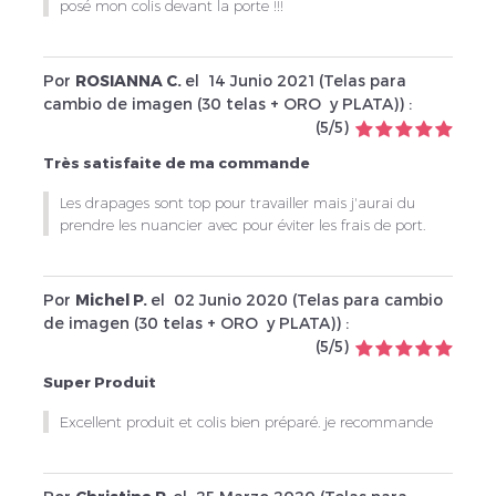
posé mon colis devant la porte !!!
Por
ROSIANNA C.
el
14 Junio 2021 (
Telas para
cambio de imagen (30 telas + ORO y PLATA)
) :
(
5
/
5
)
Très satisfaite de ma commande
Les drapages sont top pour travailler mais j'aurai du
prendre les nuancier avec pour éviter les frais de port.
Por
Michel P.
el
02 Junio 2020 (
Telas para cambio
de imagen (30 telas + ORO y PLATA)
) :
(
5
/
5
)
Super Produit
Excellent produit et colis bien préparé. je recommande