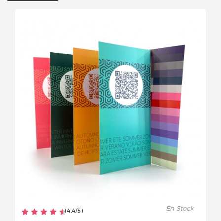
En Stock
(
4,4
/
5
)