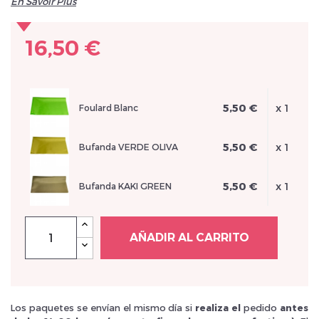
En Savoir Plus
16,50 €
Inscrivez vous et ainsi bénéficier des tarifs professionnel
5,50 €
x 1
Foulard Blanc
5,50 €
x 1
Bufanda VERDE OLIVA
5,50 €
x 1
Bufanda KAKI GREEN
AÑADIR AL CARRITO
Los paquetes se envían el mismo día si
realiza el
pedido
antes