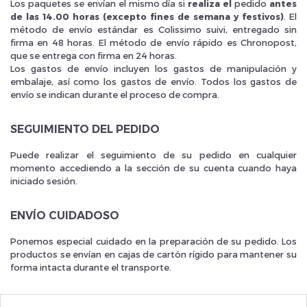
Los paquetes se envían el mismo día si
realiza el
pedido
antes
de las 14.00 horas (excepto fines de semana y festivos)
. El
método de envío estándar es Colissimo suivi, entregado sin
firma en 48 horas. El método de envío rápido es Chronopost,
que se entrega con firma en 24 horas.
Los gastos de envío incluyen los gastos de manipulación y
embalaje, así como los gastos de envío. Todos los gastos de
Inscrivez vous et ainsi bénéficier des tarifs professionnel
envío se indican durante el proceso de compra.
SEGUIMIENTO DEL PEDIDO
Puede realizar el seguimiento de su pedido en cualquier
momento accediendo a la sección de su cuenta cuando haya
iniciado sesión.
ENVÍO CUIDADOSO
Ponemos especial cuidado en la preparación de su pedido. Los
productos se envían en cajas de cartón rígido para mantener su
forma intacta durante el transporte.