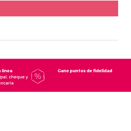
 línea
Gane puntos de fidelidad
ypal, cheque y
ancaria