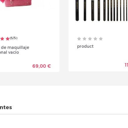
(
5
/
5
)
product
 de maquillaje
onal vacío
1
69,00 €
entes