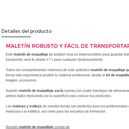
Insc
Detalles del producto
MALETÍN ROBUSTO Y FÁCIL DE TRANSPORTA
Este
maletín de maquillaje
de polipiel rosa es imprescindible para guardar to
transportar, será tu aliado n.º 1 para cualquier desplazamiento.
Todos los compartimentos interiores de este auténtico
maletín de maquillaje p
forma más ergonómica posible tu material profesional, desde el
kit de maquill
imagen, accesorios.
Nuestro
maletín de maquillaje vacío
cuenta con cuatro bandejas de almacenami
ambos lados triplicando así la superficie para colocar tus productos.
Las
maletas y trolleys
de nuestra tienda son perfectos para los profesionales 
manicura y la estética, así como para las escuelas de formación.
Nuestro
maletín de maquillaje
consta de
: