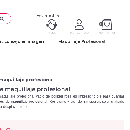
Español


0
Aides
Mon compte
Mon Panier
it consejo en imagen
Maquillaje Profesional
ME CON
Mot de pas
maquillaje profesional
e maquillaje profesional
aquillaje profesional vacío de polipiel rosa es imprescindible para guardar
os de maquillaje profesional
. Resistente y fácil de transportar, será tu aliado
ier desplazamiento.
Déjà 