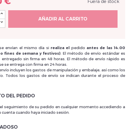
0 €
Fuera de stock
Nouveau Si
AÑADIR AL CARRITO
réinitialiser m
e envían el mismo día si
realiza el
pedido
antes de las 14.00
o fines de semana y festivos)
. El método de envío estándar es
i, entregado sin firma en 48 horas. El método de envío rápido es
e se entrega con firma en 24 horas.
envío incluyen los gastos de manipulación y embalaje, así como los
ío. Todos los gastos de envío se indican durante el proceso de
TO DEL PEDIDO
 el seguimiento de su pedido en cualquier momento accediendo a
Des avantage
u cuenta cuando haya iniciado sesión.
DADOSO