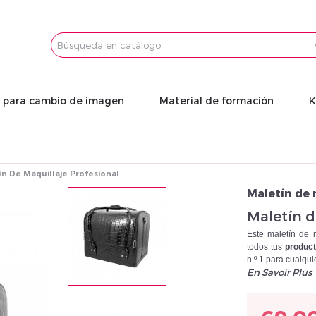
Email
Password
s para cambio de imagen
Material de formación
K
n De Maquillaje Profesional
Maletín de 
Maletín d
Este maletín de m
todos tus
product
n.º 1 para cualqu
En Savoir Plus