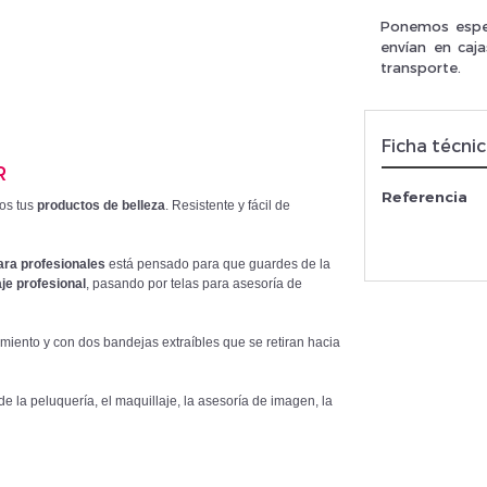
Ponemos espec
envían en caj
transporte.
rivez vous et ainsi bénéficier des tarifs professionnel
Ficha técni
R
Referencia
dos tus
productos de belleza
. Resistente y fácil de
ara profesionales
está pensado para que guardes de la
aje profesional
, pasando por telas para asesoría de
ento y con dos bandejas extraíbles que se retiran hacia
de la peluquería, el maquillaje, la asesoría de imagen, la