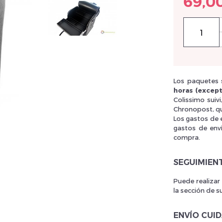
69,0
llez réinitialiser votre mot de passe
Los paquetes s
horas (except
Colissimo suiv
Chronopost, qu
Los gastos de 
gastos de env
compra.
SEGUIMIEN
Puede realizar
la sección de s
ENVÍO CUI