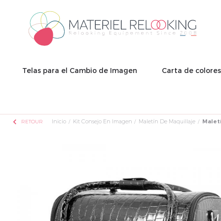
Telas para el Cambio de Imagen
Carta de colore
chevron_left
Inicio
Kit Consejo En Imagen
Maletín De Maquillaje
Maletí
RETOUR