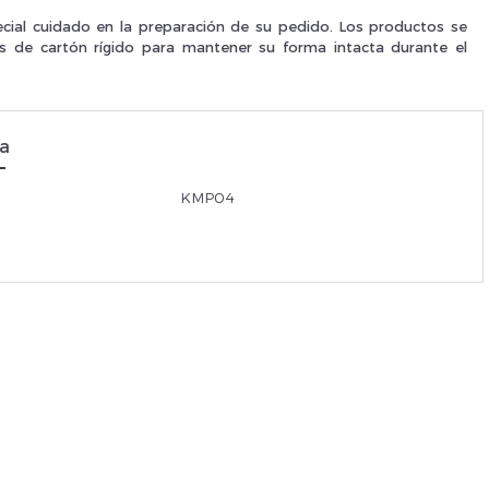
ial cuidado en la preparación de su pedido. Los productos se
Je suis un
p
as de cartón rígido para mantener su forma intacta durante el
ca
En Sa
KMP04