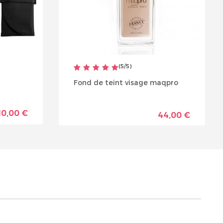
(
5
/
5
)
Fond de teint visage maqpro
10,00 €
44,00 €