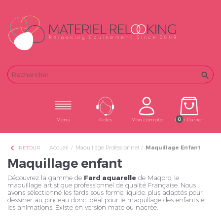
Email
Password

0
Menu
Aides
Mon compte
Mon Panier
chevron_left
Accueil
Maquillage Professionnel
Maquillage Enfant
RETOUR
Maquillage enfant
Découvrez la gamme de
Fard aquarelle
de Maqpro, le
maquillage artistique professionnel de qualité Française. Nous
avons sélectionné les fards sous forme liquide, plus adaptés pour
dessiner au pinceau donc idéal pour le maquillage des enfants et
les animations. Existe en version mate ou nacrée.