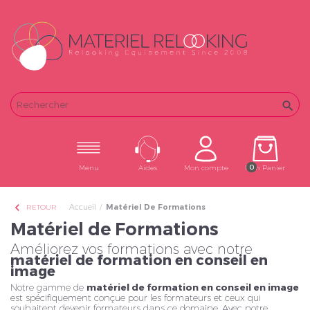
Email
Password

0
Menu
Aides
Mon compte
Mon Panier
chevron_left
Accueil
Matériel De Formations
RETOUR
Matériel de Formations
Améliorez vos formations avec notre
matériel de formation en conseil en
image
Notre gamme de
matériel de formation en conseil en image
est spécifiquement conçue pour les formateurs et ceux qui
souhaitent devenir formateurs dans ce domaine. Avec notre