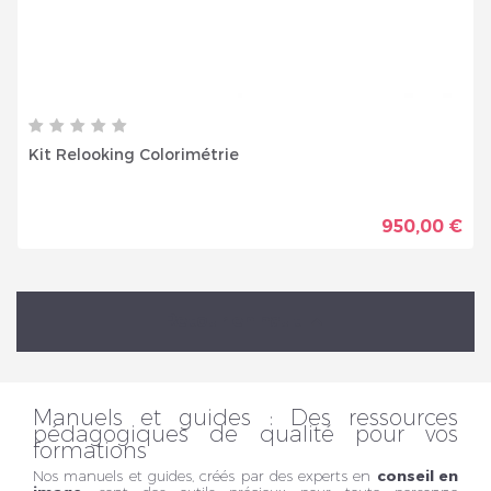
Kit Relooking Colorimétrie
950,00 €
Retour en haut

Manuels et guides : Des ressources
pédagogiques de qualité pour vos
formations
Nos manuels et guides, créés par des experts en
conseil en