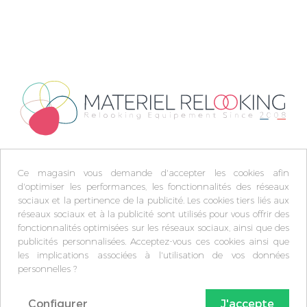
Ce magasin vous demande d'accepter les cookies afin
d'optimiser les performances, les fonctionnalités des réseaux
sociaux et la pertinence de la publicité. Les cookies tiers liés aux
réseaux sociaux et à la publicité sont utilisés pour vous offrir des
fonctionnalités optimisées sur les réseaux sociaux, ainsi que des
publicités personnalisées. Acceptez-vous ces cookies ainsi que
les implications associées à l'utilisation de vos données
personnelles ?
Configurer
J'accepte
© Matèriel Relooking 2009-2026 -
Plan du site
-
FAQ
-
C.G.V
-
Mentions légales
-