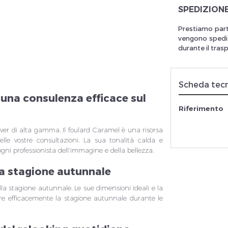
SPEDIZION
Prestiamo part
vengono spedit
rivez vous et ainsi bénéficier des tarifs professionnel
durante il tras
Scheda tec
 una consulenza efficace sul
Riferimento
eover di alta gamma. Il foulard Caramel è una risorsa
lle vostre consultazioni. La sua tonalità calda e
gni professionista dell'immagine e della bellezza.
da stagione autunnale
lla stagione autunnale. Le sue dimensioni ideali e la
are efficacemente la stagione autunnale durante le