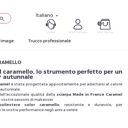
Italiano


0
Aides
Mon compte
Mon Panier
n image
Trucco professionale
ME CON
ARAMELLO
Mot de pas
l caramello, lo strumento perfetto per un
 autunnale
ramel
è stata progettata appositamente per adattarsi al calore
 autunnale.
ell'eccezionale qualità della
sciarpa Made in France Caramel
le vostre sessioni di makeover.
poliestere color caramello
, resistente e durevole, per
Déjà 
e vostre performance negli anni a venire.