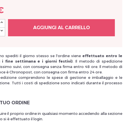
€
Nouveau Si
AGGIUNGI AL CARRELLO
réinitialiser m
o spediti il giorno stesso se l'ordine viene
effettuato entro le
 i fine settimana e i giorni festivi)
. Il metodo di spedizione
issimo suivi, con consegna senza firma entro 48 ore. Il metodo di
oce è Chronopost, con consegna con firma entro 24 ore.
pedizione comprendono le spese di gestione e imballaggio e le
ione. Tutti i costi di spedizione sono indicati durante il processo
 TUO ORDINE
Des avantage
uire il proprio ordine in qualsiasi momento accedendo alla sezione
si è effettuato il login.