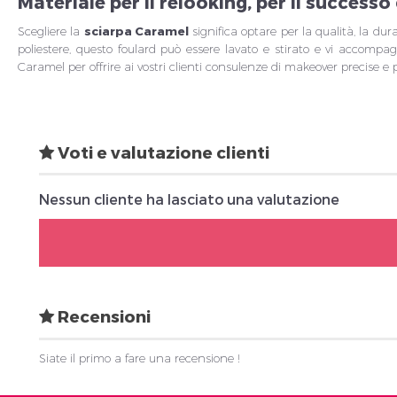
Materiale per il relooking, per il success
Scegliere la
sciarpa Caramel
significa optare per la qualità, la du
poliestere, questo foulard può essere lavato e stirato e vi accompag
Caramel per offrire ai vostri clienti consulenze di makeover precise e p
Voti e valutazione clienti
Nessun cliente ha lasciato una valutazione
Recensioni
Siate il primo a fare una recensione !