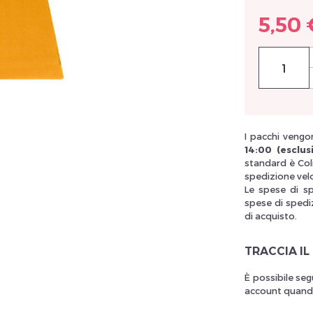
5,50 
llez réinitialiser votre mot de passe
I pacchi vengon
14:00 (esclusi
standard è Col
spedizione vel
Le spese di s
spese di spediz
di acquisto.
TRACCIA IL
È possibile seg
account quando 