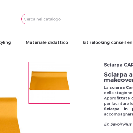
Email
Password
tyling
Materiale didattico
kit relooking conseil e
Sciarpa C
Sciarpa a
makeover
La
sciarpa Ca
della stagione
Approfittate d
per facilitare 
Sciarpa in 
accompagnare l
En Savoir Plus