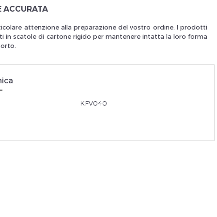
E ACCURATA
Je suis un
p
icolare attenzione alla preparazione del vostro ordine. I prodotti
i in scatole di cartone rigido per mantenere intatta la loro forma
porto.
En Sa
nica
KFV040