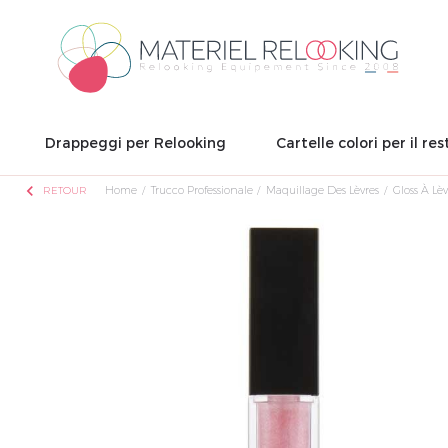
Drappeggi per Relooking
Cartelle colori per il res
chevron_left
Home
Trucco Professionale
Maquillage Des Lèvres
Gloss À Lèv
RETOUR