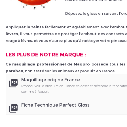
Déposez le gloss en suivant l’o
Appliquez la
teinte
facilement et agréablement avec l’embou
lèvres
, il vous permettra de protéger l’embout des contact
rouge à lèvres, et vous n’aurez plus qu’à nettoyer votre pinceau
LES PLUS DE NOTRE MARQUE :
Ce
maquillage professionnel
de
Maqpro
possède tous les a
paraben
, non testé sur les animaux et produit en France.
Maquillage origine France
picture_as_pdf
Promouvoir le produire en France, valoriser et défendre la fabricati
comme à l'export.
Fiche Technique Perfect Gloss
picture_as_pdf