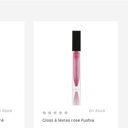
 Stock
En Stock
ré
Gloss à lèvres rose Fushia