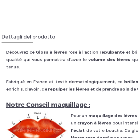
Insc
Dettagli del prodotto
Découvrez ce
Gloss à lèvres
rose à l'action
repulpante
et bri
qualité qui vous permettra d’avoir le
volume des lèvres
que
tenue.
Fabriqué en France et testé dermatologiquement, ce
brilla
enrichis, d’avoir : de
repulper les
lèvres
et de prendre
soin de 
Notre Conseil maquillage :
Pour un
maquillage des lèvres
un
crayon à lèvres
pour intensif
l’éclat
de votre bouche. Ce glo
lèvres
rose
de même nuance.