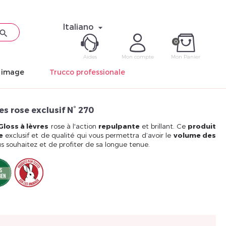
Italiano


0
Aides
Mon compte
Mon Panier
n image
Trucco professionale
ME CON
es rose exclusif N° 270
Mot de pas
Gloss à lèvres
rose à l'action
repulpante
et brillant. Ce
produit
e
exclusif et de qualité qui vous permettra d’avoir le
volume des
 souhaitez et de profiter de sa longue tenue.
Déjà 