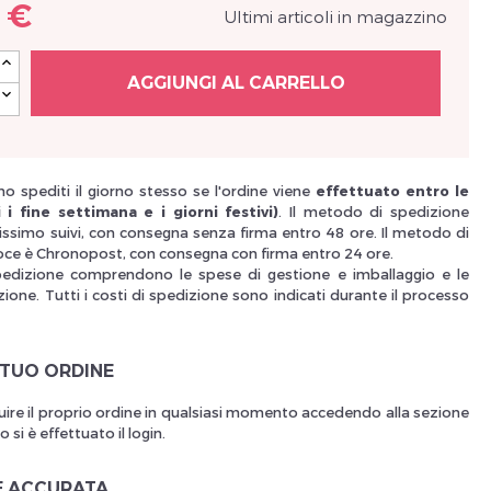
 €
Ultimi articoli in magazzino
Nouveau Si
AGGIUNGI AL CARRELLO
réinitialiser m
o spediti il giorno stesso se l'ordine viene
effettuato entro le
 i fine settimana e i giorni festivi)
. Il metodo di spedizione
issimo suivi, con consegna senza firma entro 48 ore. Il metodo di
oce è Chronopost, con consegna con firma entro 24 ore.
pedizione comprendono le spese di gestione e imballaggio e le
ione. Tutti i costi di spedizione sono indicati durante il processo
 TUO ORDINE
uire il proprio ordine in qualsiasi momento accedendo alla sezione
Des avantage
si è effettuato il login.
E ACCURATA