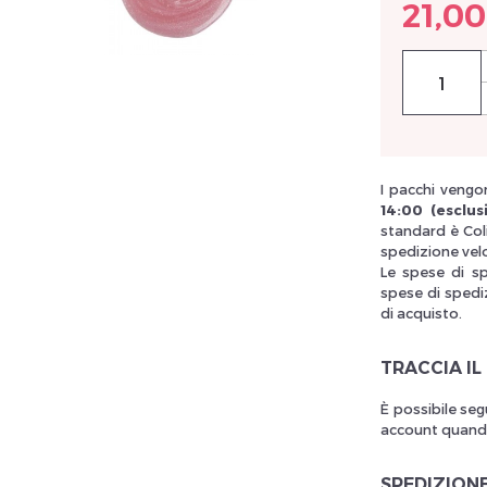
21,00
llez réinitialiser votre mot de passe
I pacchi vengon
14:00 (esclusi
standard è Col
spedizione vel
Le spese di s
spese di spediz
di acquisto.
TRACCIA IL
È possibile seg
account quando 
SPEDIZION