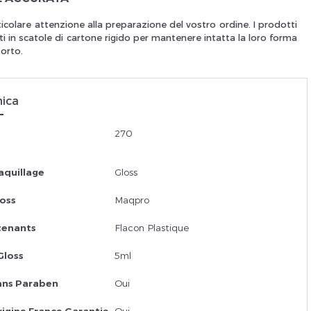
icolare attenzione alla preparazione del vostro ordine. I prodotti
Je suis un
p
i in scatole di cartone rigido per mantenere intatta la loro forma
porto.
nica
En Sa
270
aquillage
Gloss
oss
Maqpro
tenants
Flacon Plastique
Gloss
5ml
ans Paraben
Oui
rigine France Garantie
Oui