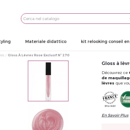
Email
Password
tyling
Materiale didattico
kit relooking conseil e
res
Gloss À Lèvres Rose Exclusif N° 270
Gloss à lèvr
Découvrez ce
de maquillag
lèvres
que vous
En Savoir Plus