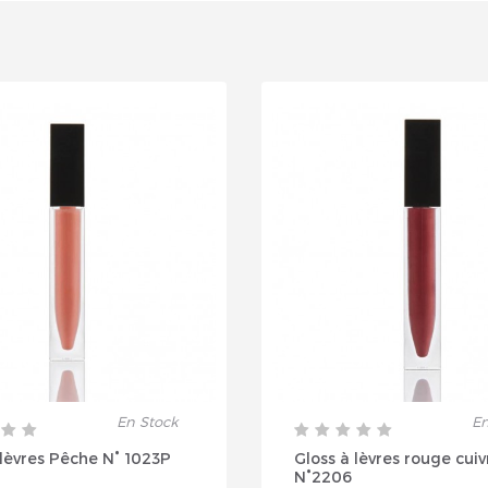
En Stock
En
 lèvres Pêche N° 1023P
Gloss à lèvres rouge cuiv
N°2206