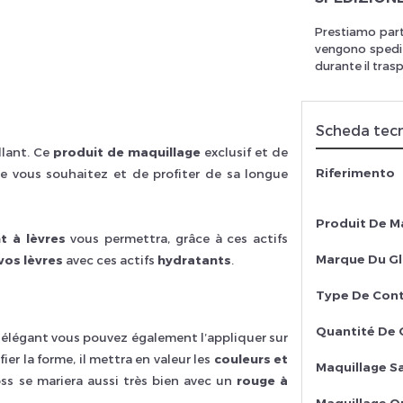
Prestiamo part
vengono spedit
durante il tras
rivez vous et ainsi bénéficier des tarifs professionnel
Scheda tec
llant. Ce
produit de maquillage
exclusif et de
Riferimento
 vous souhaitez et de profiter de sa longue
Produit De M
nt à lèvres
vous permettra, grâce à ces actifs
Marque Du Gl
vos lèvres
avec ces actifs
hydratants
.
Type De Con
Quantité De 
élégant vous pouvez également l’appliquer sur
ier la forme, il mettra en valeur les
couleurs et
Maquillage S
ss se mariera aussi très bien avec un
rouge à
Maquillage O