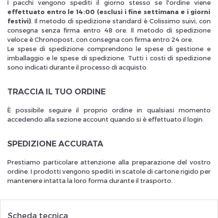
I pacchi vengono spediti il giorno stesso se l'ordine viene
effettuato entro le 14:00 (esclusi i fine settimana e i giorni
festivi)
. Il metodo di spedizione standard è Colissimo suivi, con
consegna senza firma entro 48 ore. Il metodo di spedizione
veloce è Chronopost, con consegna con firma entro 24 ore.
Le spese di spedizione comprendono le spese di gestione e
imballaggio e le spese di spedizione. Tutti i costi di spedizione
Inscrivez vous et ainsi bénéficier des tarifs professionnel
sono indicati durante il processo di acquisto.
TRACCIA IL TUO ORDINE
È possibile seguire il proprio ordine in qualsiasi momento
accedendo alla sezione account quando si è effettuato il login.
SPEDIZIONE ACCURATA
Prestiamo particolare attenzione alla preparazione del vostro
ordine. I prodotti vengono spediti in scatole di cartone rigido per
mantenere intatta la loro forma durante il trasporto.
Scheda tecnica