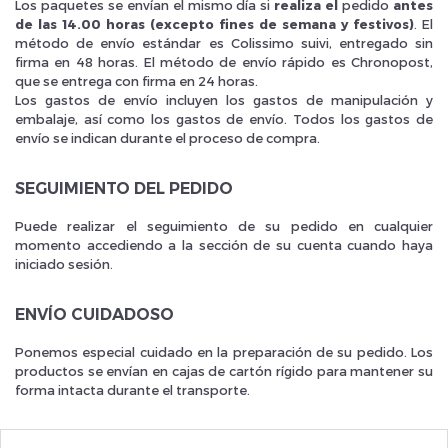
Los paquetes se envían el mismo día si
realiza el
pedido
antes
de las 14.00 horas (excepto fines de semana y festivos)
. El
método de envío estándar es Colissimo suivi, entregado sin
firma en 48 horas. El método de envío rápido es Chronopost,
que se entrega con firma en 24 horas.
Los gastos de envío incluyen los gastos de manipulación y
embalaje, así como los gastos de envío. Todos los gastos de
Inscrivez vous et ainsi bénéficier des tarifs professionnel
envío se indican durante el proceso de compra.
SEGUIMIENTO DEL PEDIDO
Puede realizar el seguimiento de su pedido en cualquier
momento accediendo a la sección de su cuenta cuando haya
iniciado sesión.
ENVÍO CUIDADOSO
Ponemos especial cuidado en la preparación de su pedido. Los
productos se envían en cajas de cartón rígido para mantener su
forma intacta durante el transporte.