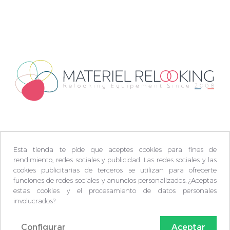
Esta tienda te pide que aceptes cookies para fines de
rendimiento, redes sociales y publicidad. Las redes sociales y las
cookies publicitarias de terceros se utilizan para ofrecerte
funciones de redes sociales y anuncios personalizados. ¿Aceptas
estas cookies y el procesamiento de datos personales
involucrados?
Configurar
Aceptar
© Matèriel Relooking 2009-2026 -
Plan du site
-
FAQ
-
C.G.V
-
Mentions légales
-