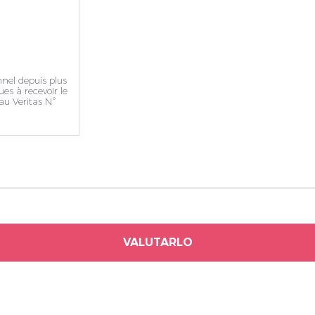
rivez vous et ainsi bénéficier des tarifs professionnel
nnel depuis plus
es à recevoir le
au Veritas N°
VALUTARLO