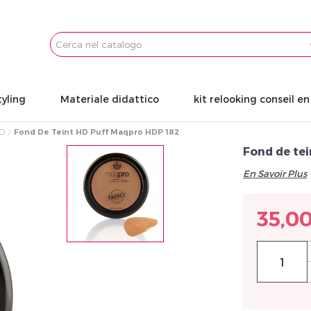
Email
Password
tyling
Materiale didattico
kit relooking conseil e
HD
Fond De Teint HD Puff Maqpro HDP 182
Fond de te
En Savoir Plus
35,0