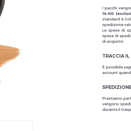
I pacchi vengon
14:00 (esclusi
standard è Col
llez réinitialiser votre mot de passe
spedizione vel
Le spese di s
spese di spediz
di acquisto.
TRACCIA IL
È possibile seg
account quando 
SPEDIZION
Prestiamo part
vengono spedit
durante il tras