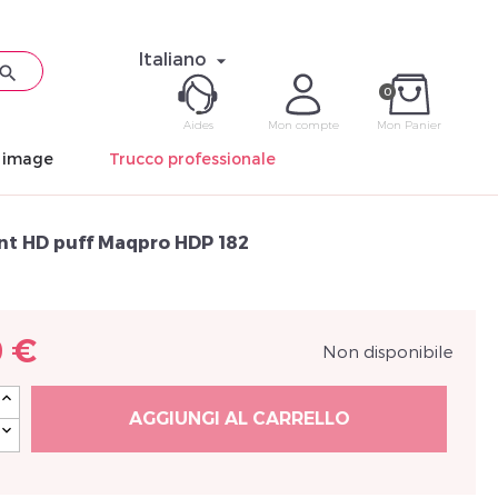
Italiano


0
Aides
Mon compte
Mon Panier
n image
Trucco professionale
ME CON
int HD puff Maqpro HDP 182
Mot de pas
0 €
Non disponibile
Déjà 
AGGIUNGI AL CARRELLO