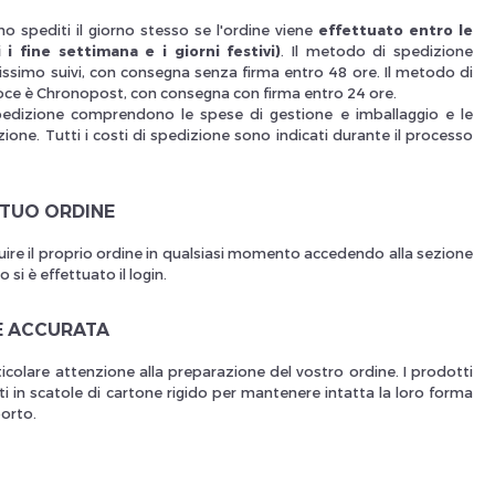
o spediti il giorno stesso se l'ordine viene
effettuato entro le
Nouveau Si
 i fine settimana e i giorni festivi)
. Il metodo di spedizione
issimo suivi, con consegna senza firma entro 48 ore. Il metodo di
oce è Chronopost, con consegna con firma entro 24 ore.
pedizione comprendono le spese di gestione e imballaggio e le
ione. Tutti i costi di spedizione sono indicati durante il processo
réinitialiser m
 TUO ORDINE
uire il proprio ordine in qualsiasi momento accedendo alla sezione
si è effettuato il login.
E ACCURATA
icolare attenzione alla preparazione del vostro ordine. I prodotti
i in scatole di cartone rigido per mantenere intatta la loro forma
porto.
Des avantage