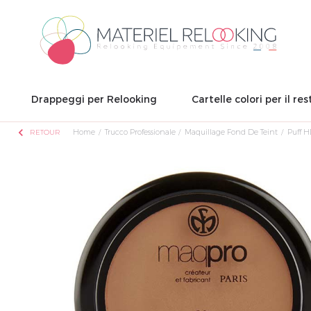
Drappeggi per Relooking
Cartelle colori per il res
chevron_left
Home
Trucco Professionale
Maquillage Fond De Teint
Puff 
RETOUR