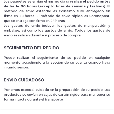
Los paquetes se envían el mismo día si
realiza el
pedido
antes
de las 14.00 horas (excepto fines de semana y festivos)
. El
método de envío estándar es Colissimo suivi, entregado sin
firma en 48 horas. El método de envío rápido es Chronopost,
que se entrega con firma en 24 horas.
Los gastos de envío incluyen los gastos de manipulación y
embalaje, así como los gastos de envío. Todos los gastos de
Inscrivez vous et ainsi bénéficier des tarifs professionnel
envío se indican durante el proceso de compra.
SEGUIMIENTO DEL PEDIDO
Puede realizar el seguimiento de su pedido en cualquier
momento accediendo a la sección de su cuenta cuando haya
iniciado sesión.
ENVÍO CUIDADOSO
Ponemos especial cuidado en la preparación de su pedido. Los
productos se envían en cajas de cartón rígido para mantener su
forma intacta durante el transporte.