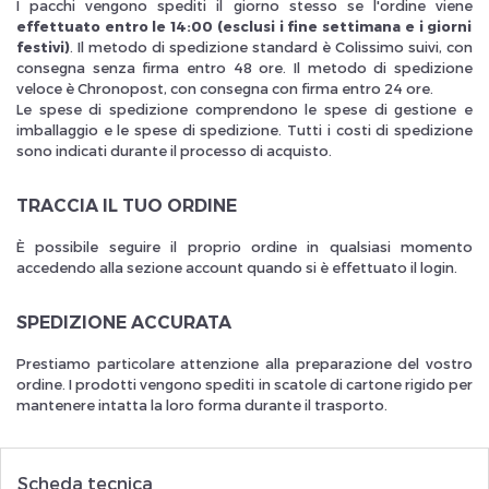
I pacchi vengono spediti il giorno stesso se l'ordine viene
effettuato entro le 14:00 (esclusi i fine settimana e i giorni
festivi)
. Il metodo di spedizione standard è Colissimo suivi, con
consegna senza firma entro 48 ore. Il metodo di spedizione
veloce è Chronopost, con consegna con firma entro 24 ore.
Le spese di spedizione comprendono le spese di gestione e
imballaggio e le spese di spedizione. Tutti i costi di spedizione
Inscrivez vous et ainsi bénéficier des tarifs professionnel
sono indicati durante il processo di acquisto.
TRACCIA IL TUO ORDINE
È possibile seguire il proprio ordine in qualsiasi momento
accedendo alla sezione account quando si è effettuato il login.
SPEDIZIONE ACCURATA
Prestiamo particolare attenzione alla preparazione del vostro
ordine. I prodotti vengono spediti in scatole di cartone rigido per
mantenere intatta la loro forma durante il trasporto.
Scheda tecnica