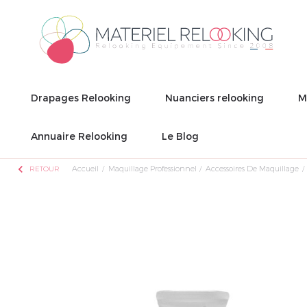
Drapages Relooking
Nuanciers relooking
M
Annuaire Relooking
Le Blog
chevron_left
Accueil
Maquillage Professionnel
Accessoires De Maquillage
RETOUR