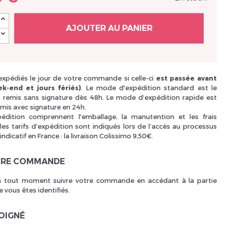
Nouveau Si
AJOUTER AU PANIER
réinitialiser m
 expédiés le jour de votre commande si celle-ci
est passée avant
k-end et jours fériés)
. Le mode d'expédition standard est le
i, remis sans signature dès 48h. Le mode d‘expédition rapide est
mis avec signature en 24h.
xpédition comprennent l'emballage, la manutention et les frais
les tarifs d’expédition sont indiqués lors de l’accès au processus
 indicatif en France : la livraison Colissimo 9,50€.
TRE COMMANDE
 tout moment suivre votre commande en accédant à la partie
 vous êtes identifiés.
Des avantage
SOIGNÉ