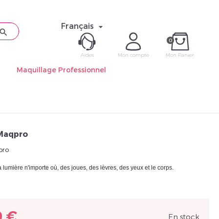
Français


0
Aides
Mon compte
Mon Panier
Maquillage Professionnel
ME CON
Mot de pas
 Maqpro
pro
la lumière n'importe où, des joues, des lèvres, des yeux et le corps.
Déjà 
0 €
En stock