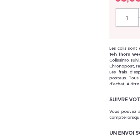
llez réinitialiser votre mot de passe
Les colis sont
14h (hors wee
Colissimo suiv
Chronopost, re
Les frais d'e
postaux. Tous 
d’achat. A titre
SUIVRE VO
Vous pouvez à
compte lorsque
UN ENVOI 