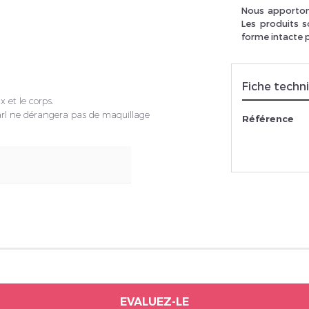
Nous apportons
Les produits s
forme intacte 
rivez vous et ainsi bénéficier des tarifs professionnel
Fiche techn
x et le corps.
earl ne dérangera pas de maquillage
Référence
EVALUEZ-LE