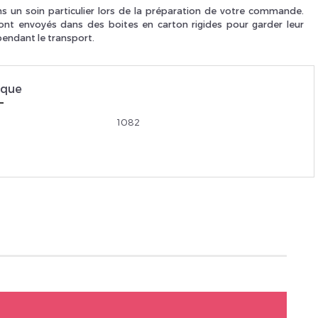
 un soin particulier lors de la préparation de votre commande.
ont envoyés dans des boites en carton rigides pour garder leur
Je suis un
p
pendant le transport.
ique
En Sa
1082