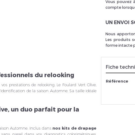
Vous pouvez à
compte lorsque
UN ENVOI 
rivez vous et ainsi bénéficier des tarifs professionnel
Nous apportons
Les produits s
forme intacte 
Fiche techn
ofessionnels du relooking
Référence
 vos prestations de relooking. Le Foulard Vert Olive,
 l'identification de la saison Automne. Sa taille idéale
ve, un duo parfait pour la
 saison Automne. Inclus dans
nos kits de drapage
 sans pareil dans vos diagnostics colorimétriques,