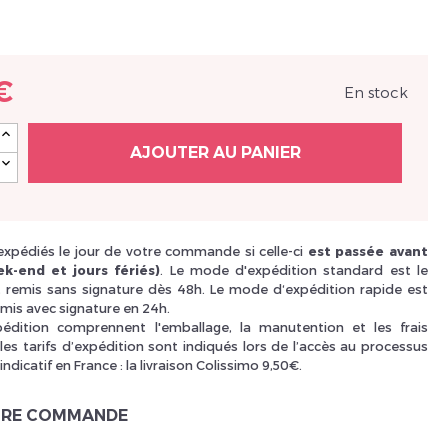
Nouveau Si
€
En stock
réinitialiser m
AJOUTER AU PANIER
 expédiés le jour de votre commande si celle-ci
est passée avant
k-end et jours fériés)
. Le mode d'expédition standard est le
i, remis sans signature dès 48h. Le mode d‘expédition rapide est
mis avec signature en 24h.
xpédition comprennent l'emballage, la manutention et les frais
les tarifs d’expédition sont indiqués lors de l’accès au processus
 indicatif en France : la livraison Colissimo 9,50€.
Des avantage
TRE COMMANDE