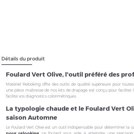
Insc
Détails du produit
Foulard Vert Olive, l'outil préféré des pr
Matériel Relooking offre des outils de qualité supérieure pour toutes
une pièce maîtresse de
nos kits de drapage
, est conçu pour faciliter
facilite vos diagnostics colorimétriques.
La typologie chaude et le Foulard Vert Oli
saison Automne
Le Foulard Vert Olive est un outil indispensable pour déterminer la
pour relooking
, ce foulard vous aide à atteindre une précision