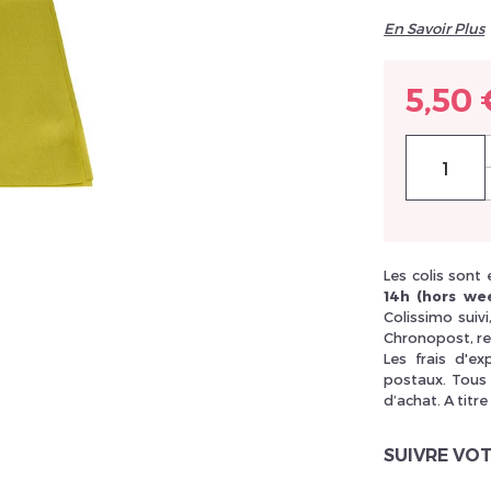
En Savoir Plus
llez réinitialiser votre mot de passe
5,50 
Les colis sont
14h (hors wee
Colissimo suiv
Chronopost, re
Les frais d'e
postaux. Tous 
d’achat. A titre
SUIVRE VO