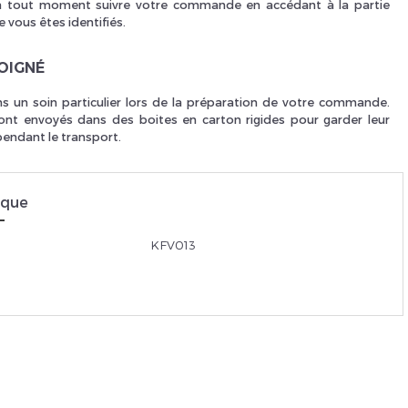
 tout moment suivre votre commande en accédant à la partie
 vous êtes identifiés.
Je suis un
p
SOIGNÉ
 un soin particulier lors de la préparation de votre commande.
ont envoyés dans des boites en carton rigides pour garder leur
En Sa
pendant le transport.
ique
KFV013