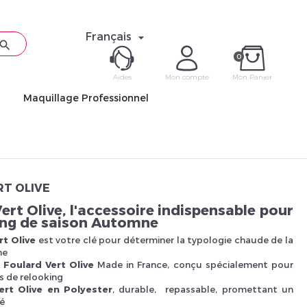
Français


0
Aides
Mon compte
Mon Panier
Maquillage Professionnel
ME CON
Mot de pas
RT OLIVE
ert Olive, l'accessoire indispensable pour
king de saison Automne
rt Olive
est votre clé pour déterminer la typologie chaude de la
ne
Déjà 
e
Foulard Vert Olive
Made in France, conçu spécialement pour
s de relooking
ert Olive en Polyester
, durable, repassable, promettant un
é