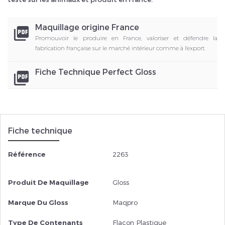
Maquillage origine France
picture_as_pdf
Promouvoir le produire en France, valoriser et défendre la
fabrication française sur le marché intérieur comme à l'export.
Fiche Technique Perfect Gloss
picture_as_pdf
Fiche technique
Référence
2263
Produit De Maquillage
Gloss
Marque Du Gloss
Maqpro
Type De Contenants
Flacon Plastique