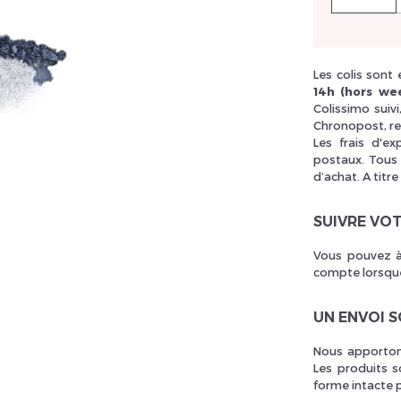
llez réinitialiser votre mot de passe
Les colis sont
14h (hors wee
Colissimo suiv
Chronopost, re
Les frais d'e
postaux. Tous 
d’achat. A titre
SUIVRE VO
Vous pouvez à
compte lorsque
UN ENVOI 
Nous apportons
Les produits s
forme intacte 