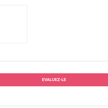
rivez vous et ainsi bénéficier des tarifs professionnel
EVALUEZ-LE