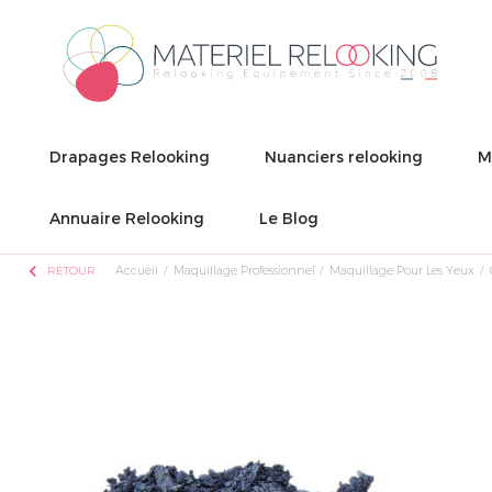
Drapages Relooking
Nuanciers relooking
M
Annuaire Relooking
Le Blog
chevron_left
Accueil
Maquillage Professionnel
Maquillage Pour Les Yeux
RETOUR