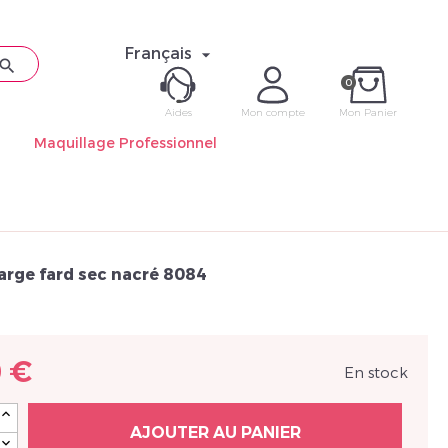
Français


0
Aides
Mon compte
Mon Panier
Maquillage Professionnel
ME CON
Mot de pas
arge fard sec nacré 8084
0 €
En stock
Déjà 
AJOUTER AU PANIER