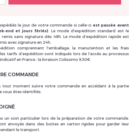
Nouveau Si
 expédiés le jour de votre commande si celle-ci
est passée avant
k-end et jours fériés)
. Le mode d'expédition standard est le
i, remis sans signature dès 48h. Le mode d‘expédition rapide est
mis avec signature en 24h.
réinitialiser m
xpédition comprennent l'emballage, la manutention et les frais
les tarifs d’expédition sont indiqués lors de l’accès au processus
 indicatif en France : la livraison Colissimo 9,50€.
TRE COMMANDE
 tout moment suivre votre commande en accédant à la partie
 vous êtes identifiés.
SOIGNÉ
Des avantage
 un soin particulier lors de la préparation de votre commande.
ont envoyés dans des boites en carton rigides pour garder leur
pendant le transport.