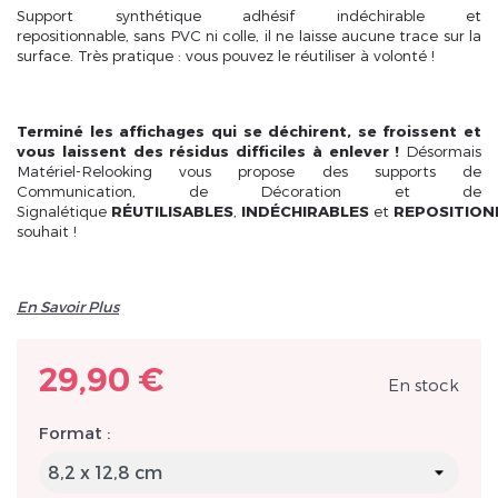
Support synthétique adhésif indéchirable et
repositionnable, sans PVC ni colle, il ne laisse aucune trace sur la
surface. Très pratique : vous pouvez le réutiliser à volonté !
Terminé
les affichages qui se déchirent, se froissent et
Inscrivez vous et ainsi bénéficier des tarifs professionnel
vous laissent des résidus difficiles à enlever !
Désormais
Matériel-Relooking vous propose des supports de
Communication, de Décoration et de
Signalétique
RÉUTILISABLES
,
INDÉCHIRABLES
et
REPOSITION
souhait !
En Savoir Plus
29,90 €
En stock
Format :