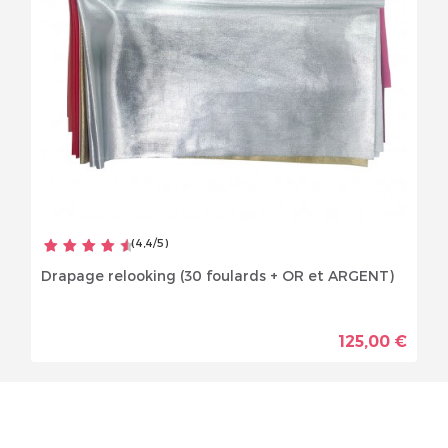
(
4,4
/
5
)
Drapage relooking (30 foulards + OR et ARGENT)
125,00 €