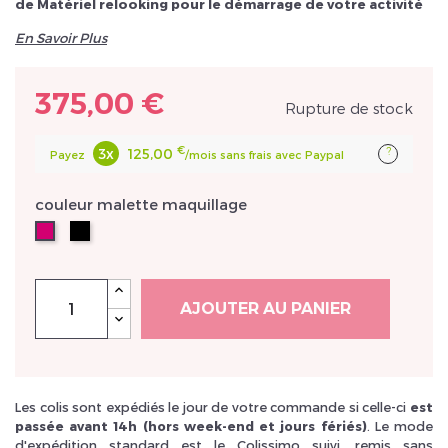
de Matériel relooking pour le démarrage de votre activité
En Savoir Plus
375,00 €
Rupture de stock
Inscrivez vous et ainsi bénéficier des tarifs professionnel
€
?
3x
125,00
Payez
/mois sans frais avec Paypal
couleur malette maquillage
malette
malette
Noir
Rose
AJOUTER AU PANIER
Les colis sont expédiés le jour de votre commande si celle-ci
est
passée avant 14h (hors week-end et jours fériés)
. Le mode
d'expédition standard est le Colissimo suivi, remis sans