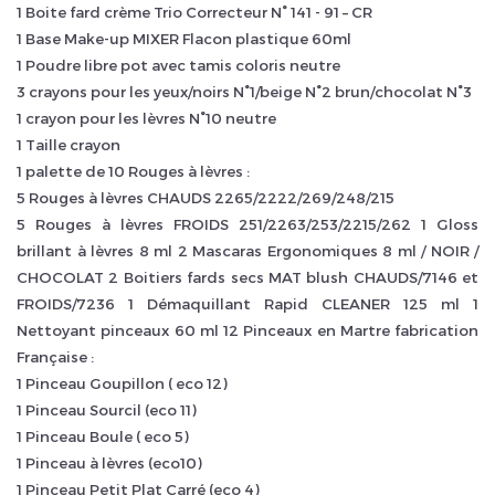
1 Boite fard crème Trio Correcteur N° 141 - 91 – CR
1 Base Make-up MIXER Flacon plastique 60ml
1 Poudre libre pot avec tamis coloris neutre
3 crayons pour les yeux/noirs N°1/beige N°2 brun/chocolat N°3
1 crayon pour les lèvres N°10 neutre
1 Taille crayon
1 palette de 10 Rouges à lèvres :
5 Rouges à lèvres CHAUDS 2265/2222/269/248/215
5 Rouges à lèvres FROIDS 251/2263/253/2215/262 1 Gloss
brillant à lèvres 8 ml 2 Mascaras Ergonomiques 8 ml / NOIR /
CHOCOLAT 2 Boitiers fards secs MAT blush CHAUDS/7146 et
FROIDS/7236 1 Démaquillant Rapid CLEANER 125 ml 1
Nettoyant pinceaux 60 ml 12 Pinceaux en Martre fabrication
Française :
1 Pinceau Goupillon ( eco 12)
1 Pinceau Sourcil (eco 11)
1 Pinceau Boule ( eco 5)
1 Pinceau à lèvres (eco10)
1 Pinceau Petit Plat Carré (eco 4)