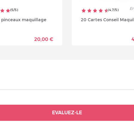
En
(
5
/
5
)
(
4,7
/
5
)
 pinceaux maquillage
20 Cartes Conseil Maqui
20,00 €
EVALUEZ-LE