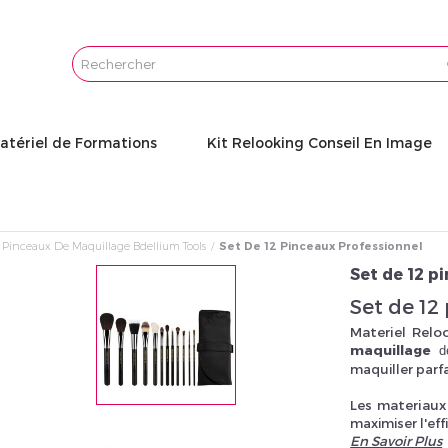
Email
Password
atériel de Formations
Kit Relooking Conseil En Image
Pinceaux De Maquillage Bdellium Tools
Set De 12 Pinceaux Professionnel
Set de 12 p
Set de 12
Materiel Rel
maquillage
d
maquiller parf
Les materiau
maximiser l'eff
En Savoir Plus