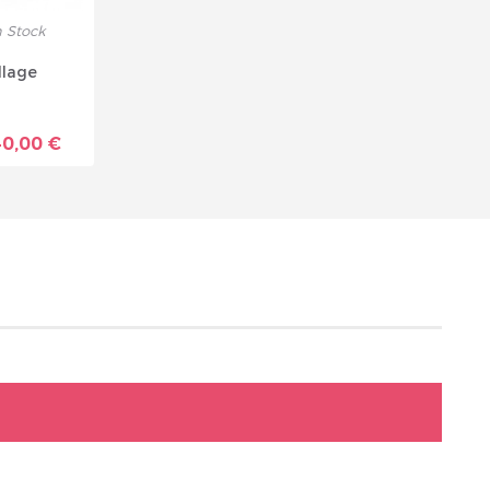
 Stock
llage
40,00 €