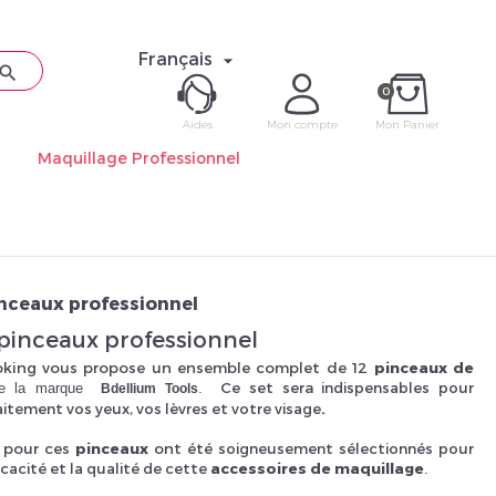
Français


0
Aides
Mon compte
Mon Panier
Maquillage Professionnel
ME CON
Mot de pas
inceaux professionnel
 pinceaux professionnel
ooking vous propose un ensemble complet de 12
pinceaux de
Ce set sera
indispensables pour
e la marque
.
Bdellium Tools
aitement vos yeux, vos lèvres et votre visage
.
Déjà 
x pour ces
pinceaux
ont été
soigneusement sélectionnés pour
icacité et la qualité de cette
accessoires de maquillage
.