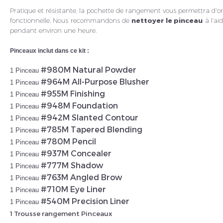
Pratique et résistante, la pochette de rangement vous permettra d'o
fonctionnelle. Nous recommandons de
nettoyer le pinceau
à l’ai
pendant environ une heure.
Pinceaux inclut dans ce kit :
#980M Natural Powder
1 Pinceau
#964M All-Purpose Blusher
1 Pinceau
#955M Finishing
1 Pinceau
#948M Foundation
1 Pinceau
#942M Slanted Contour
1 Pinceau
#785M Tapered Blending
1 Pinceau
#780M Pencil
1 Pinceau
#937M Concealer
1 Pinceau
#777M Shadow
1 Pinceau
#763M Angled Brow
1 Pinceau
#710M Eye Liner
1 Pinceau
#540M Precision Liner
1 Pinceau
1 Trousse rangement Pinceaux