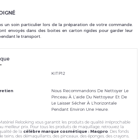
Je suis un
p
SOIGNÉ
 un soin particulier lors de la préparation de votre commande.
ont envoyés dans des boites en carton rigides pour garder leur
pendant le transport.
En Sa
ique
KITP12
retien
Nous Recommandons De Nettoyer Le
Pinceau À L’aide Du Nettoyeur Et De
Le Laisser Sécher À L’horizontale
Pendant Environ Une Heure.
Matériel Relooking vous garantit les produits de qualité irréprochable
au meilleur prix. Pour tous les produits de maquillage, retrouvez la
qualité de la
célèbre marque cosmétique : Maqpro
. Des fonds
de teins, des
démaquillants
, des pinceaux, des éponges, des crayons,