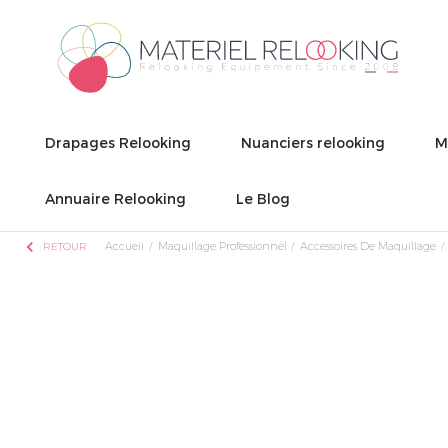
Drapages Relooking
Nuanciers relooking
M
Annuaire Relooking
Le Blog
chevron_left
Accueil
Maquillage Professionnel
Accessoires De Maquillage
RETOUR