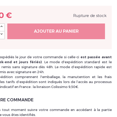
Nouveau Si
0 €
Rupture de stock
AJOUTER AU PANIER
réinitialiser m
 expédiés le jour de votre commande si celle-ci
est passée avant
k-end et jours fériés)
. Le mode d'expédition standard est le
i, remis sans signature dès 48h. Le mode d‘expédition rapide est
mis avec signature en 24h.
xpédition comprennent l'emballage, la manutention et les frais
les tarifs d’expédition sont indiqués lors de l’accès au processus
 indicatif en France : la livraison Colissimo 9,50€.
Des avantage
TRE COMMANDE
 tout moment suivre votre commande en accédant à la partie
 vous êtes identifiés.