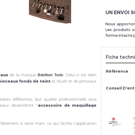
UN ENVOI 
Nous apportons
rivez vous et ainsi bénéficier des tarifs professionnel
Les produits s
forme intacte 
Fiche techn
Référence
eaux
de la marque
. Celui-ci est bien
Bdellium Tools
pinceaux fonds de teint
et blush et de pinceaux
Conseil D'ent
ères différentes, leur qualité professionnelle vous
eaux deviendront l’
accessoire de maquillage
itement à votre main, ce qui facilite l'application