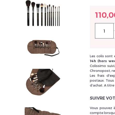
110,0
llez réinitialiser votre mot de passe
Les colis sont
14h (hors wee
Colissimo suiv
Chronopost, re
Les frais d'e
postaux. Tous 
d’achat. A titre
SUIVRE VO
Vous pouvez à
compte lorsque