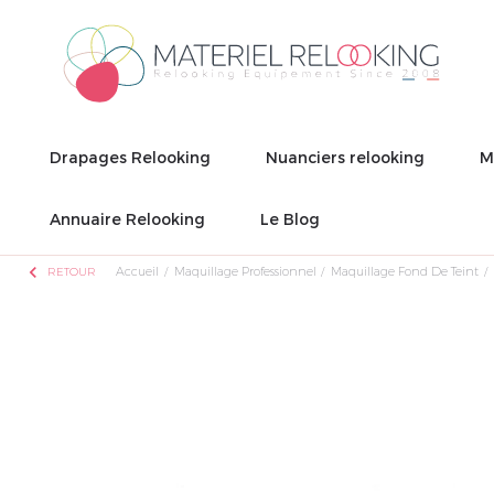
Drapages Relooking
Nuanciers relooking
M
Annuaire Relooking
Le Blog
chevron_left
Accueil
Maquillage Professionnel
Maquillage Fond De Teint
RETOUR