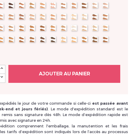
01
2002
2004
A.L.
181
182
184
186
188
189
194
197
Je suis un
p
V.3
V.4
V.5
TL.1
TL.2
TL.3
1989
JD.1
JD.2
AC1
AFR1
1
F3
LC2
M2
M3
M7
M10
M11
M15
M118
M120
M125
53
M170
M173
M175
M177
M180
M185
NC25
NC30
NC45
NC50
NW45
En Sa
AJOUTER AU PANIER
 expédiés le jour de votre commande si celle-ci
est passée avant
k-end et jours fériés)
. Le mode d'expédition standard est le
i, remis sans signature dès 48h. Le mode d‘expédition rapide est
mis avec signature en 24h.
xpédition comprennent l'emballage, la manutention et les frais
les tarifs d’expédition sont indiqués lors de l’accès au processus