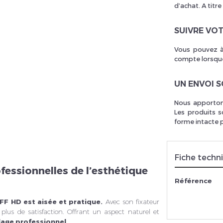
d’achat. A titre
SUIVRE VO
Vous pouvez à
compte lorsque
UN ENVOI 
Nous apportons
Les produits s
forme intacte 
Fiche techn
ofessionnelles de l’esthétique
Référence
UFF HD est aisée et pratique.
Avec son fixateur
plus de satisfaction. Offrant un aspect naturel et
llage professionnel