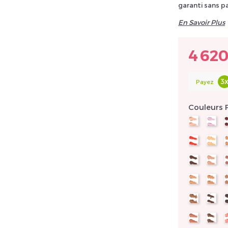
garanti sans p
En Savoir Plus
llez réinitialiser votre mot de passe
4 62
3
Payez
Couleurs 
14
15
60
61
79
81
97
98
118
119
146
14