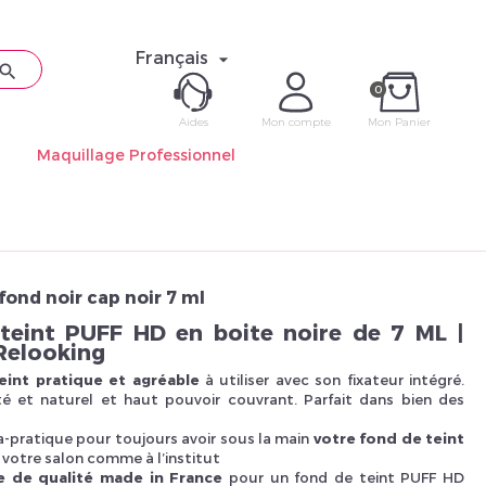
Français


créés notre materiel relooking en 2008, nous avons étudié et fait réali
0
uits entièrement réalisés dans notre usine En France. Votre produit s
Aides
Mon compte
Mon Panier
Maquillage Professionnel
ME CON
e nos produits en papier recyclé Cyclus print (100% à base de vieux p
Mot de pas
fond noir cap noir 7 ml
teint PUFF HD en boite noire de 7 ML |
Relooking
eint pratique et agréable
à utiliser avec son fixateur intégré.
é et naturel et haut pouvoir couvrant. Parfait dans bien des
Déjà 
a-pratique pour toujours avoir sous la main
votre fond de teint
votre salon comme à l’institut
e de qualité made in France
pour un fond de teint PUFF HD