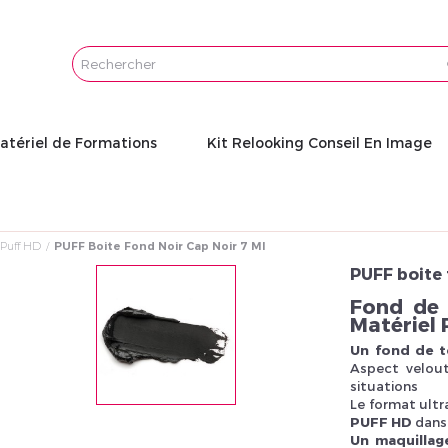
FABRIQUÉE EN FRANCE
Email
Conseillères en Image dans l’âme et formatrices ayant 
Leaders dans notre domaine, nous vous proposons prod
Password
IMPRESSION
atériel de Formations
Kit Relooking Conseil En Image
Nous travaillons avec un imprimeur pour l’ensemble d
Puff HD
PUFF Boite Fond Noir Cap Noir 7 Ml
PUFF boite 
Fond de 
Matériel 
Un fond de t
Aspect velout
situations
Le format ultr
PUFF HD
dans 
Un maquillag