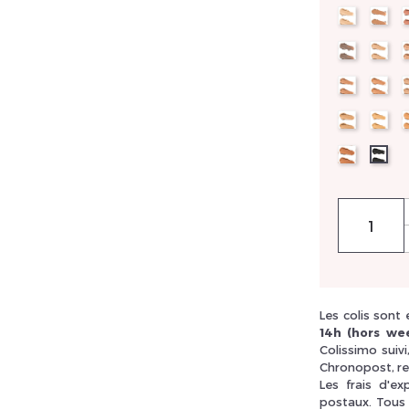
170
20
P2
V.2
rivez vous et ainsi bénéficier des tarifs professionnel
CD1
DL
M128
M1
SB1
10
Les colis sont
14h (hors wee
Colissimo suiv
Chronopost, re
Les frais d'e
postaux. Tous 