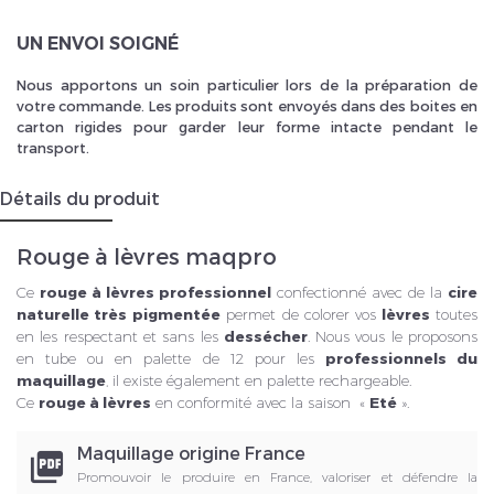
UN ENVOI SOIGNÉ
Nous apportons un soin particulier lors de la préparation de
votre commande. Les produits sont envoyés dans des boites en
carton rigides pour garder leur forme intacte pendant le
transport.
Détails du produit
Rouge à lèvres maqpro
Ce
rouge à lèvres professionnel
confectionné avec de la
cire
naturelle très pigmentée
permet de colorer vos
lèvres
toutes
en les respectant et sans les
dessécher
. Nous vous le proposons
en tube ou en palette de 12 pour les
professionnels du
maquillage
, il existe également en palette rechargeable.
Ce
rouge à lèvres
en conformité avec la saison «
Eté
».
Maquillage origine France
picture_as_pdf
Promouvoir le produire en France, valoriser et défendre la