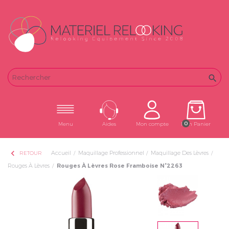
Email
Password

0
Menu
Aides
Mon compte
Mon Panier
chevron_left
Accueil
Maquillage Professionnel
Maquillage Des Lèvres
RETOUR
Rouges À Lèvres
Rouges À Lèvres Rose Framboise N°2263