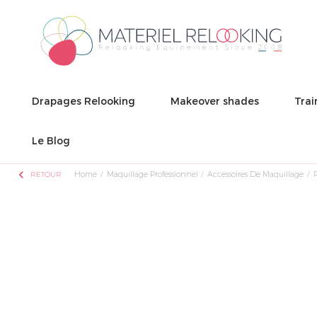
Drapages Relooking
Makeover shades
Trai
Le Blog
chevron_left
Home
Maquillage Professionnel
Accessoires De Maquillage
RETOUR