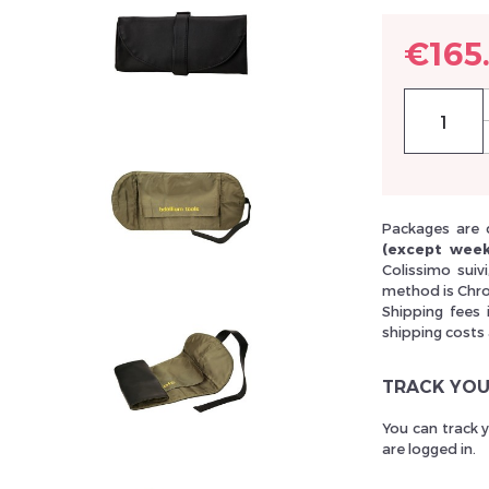
€165
rivez vous et ainsi bénéficier des tarifs professionnel
Packages are 
(except week
Colissimo suiv
method is Chro
Shipping fees 
shipping costs
TRACK YOU
You can track 
are logged in.