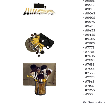
- #955S
- #990S
- #980S
- #964S
- #960S
llez réinitialiser votre mot de passe
- #957S
- #948S
- #945S
- #942S
- #936S
- #780S
- #777S
- #776S
- #769S
- #766S
- #763S
- #755S
- #733S
- #722S
- #714S
- #710S
- #785S
- #555
En Savoir Plus