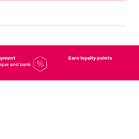
payment
Earn loyalty points
heque and bank