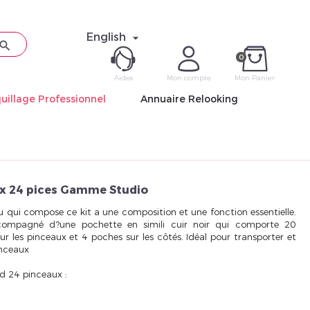
English


0
Aides
Mon compte
Mon Panier
uillage Professionnel
Annuaire Relooking
ME CON
Mot de pas
ux 24 pices Gamme Studio
 qui compose ce kit a une composition et une fonction essentielle.
compagné d?une pochette en simili cuir noir qui comporte 20
 les pinceaux et 4 poches sur les côtés. Idéal pour transporter et
inceaux
Déjà 
d 24 pinceaux :