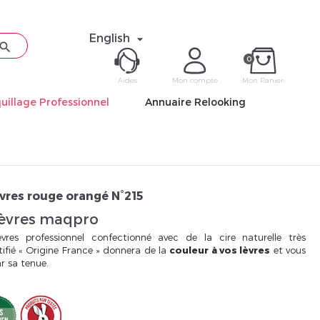
English


0
Aides
Mon compte
Mon Panier
uillage Professionnel
Annuaire Relooking
ME CON
Mot de pas
vres rouge orangé N°215
lèvres maqpro
vres professionnel confectionné avec de la cire naturelle très
ifié « Origine France » donnera de la
couleur à vos lèvres
et vous
r sa tenue.
Déjà 