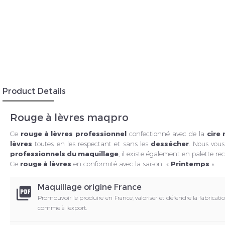
Insc
Product Details
Rouge à lèvres maqpro
Ce
rouge à lèvres professionnel
confectionné avec de la
cire
lèvres
toutes en les respectant et sans les
dessécher
. Nous vous
professionnels du maquillage
, il existe également en palette re
Ce
rouge à lèvres
en conformité avec la saison «
Printemps
».
Maquillage origine France
picture_as_pdf
Promouvoir le produire en France, valoriser et défendre la fabricati
comme à l'export.