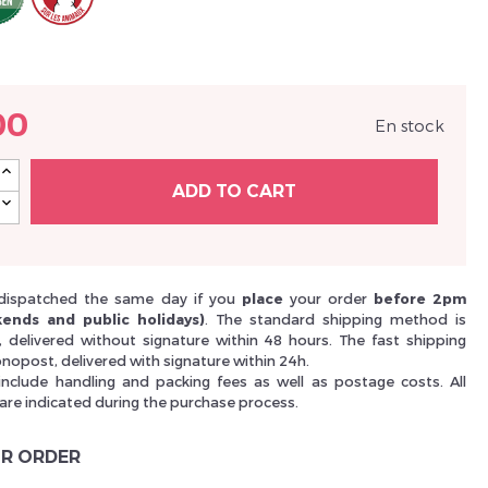
Nouveau Si
00
En stock
réinitialiser m
ADD TO CART
dispatched the same day if you
place
your order
before 2pm
ends and public holidays)
. The standard shipping method is
i, delivered without signature within 48 hours. The fast shipping
nopost, delivered with signature within 24h.
include handling and packing fees as well as postage costs. All
 are indicated during the purchase process.
Des avantage
R ORDER