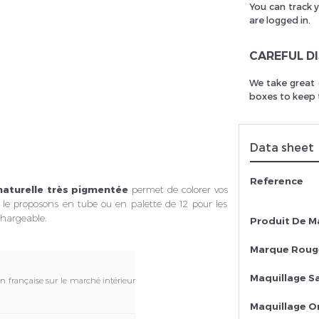
You can track 
are logged in.
CAREFUL D
rivez vous et ainsi bénéficier des tarifs professionnel
We take great 
boxes to keep t
Data sheet
Reference
 naturelle très pigmentée
permet de colorer vos
 le proposons en tube ou en palette de 12 pour les
chargeable.
Produit De M
Marque Rouge
Maquillage S
on française sur le marché intérieur
Maquillage O