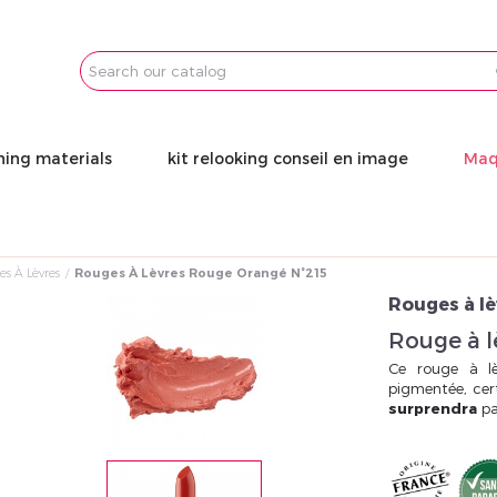
Email
Password
ning materials
kit relooking conseil en image
Maq
s À Lèvres
Rouges À Lèvres Rouge Orangé N°215
Rouges à lè
Rouge à 
Ce rouge à lè
pigmentée, cert
surprendra
pa