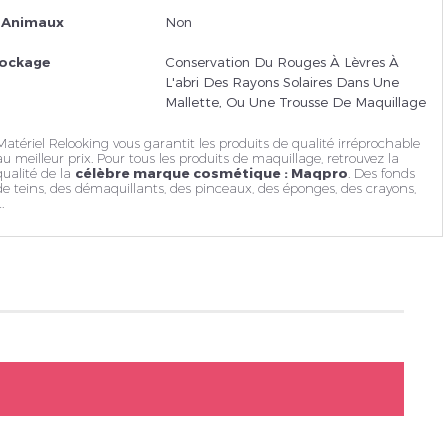
s Animaux
Non
tockage
Conservation Du Rouges À Lèvres À
L'abri Des Rayons Solaires Dans Une
Mallette, Ou Une Trousse De Maquillage
Matériel Relooking vous garantit les produits de qualité irréprochable
au meilleur prix. Pour tous les produits de maquillage, retrouvez la
qualité de la
célèbre marque cosmétique : Maqpro
. Des fonds
de teins, des
démaquillants
, des pinceaux, des éponges, des crayons,
.