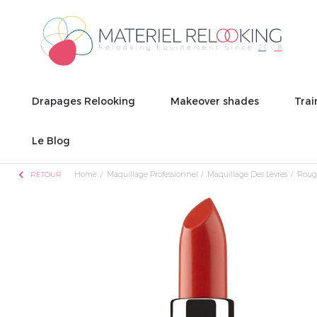
Drapages Relooking
Makeover shades
Trai
Le Blog
chevron_left
Home
Maquillage Professionnel
Maquillage Des Lèvres
Rouge
RETOUR