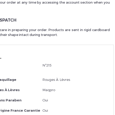
your order at any time by accessing the account section when you
Je suis un
p
ISPATCH
care in preparing your order. Products are sent in rigid cardboard
heir shape intact during transport.
En Sa
N°215
aquillage
Rouges À Lèvres
s À Lèvres
Maqpro
ans Paraben
Oui
rigine France Garantie
Oui