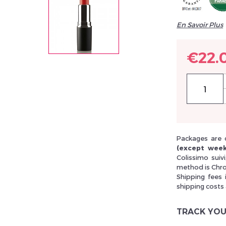
En Savoir Plus
llez réinitialiser votre mot de passe
€22.
Packages are 
(except week
Colissimo suiv
method is Chro
Shipping fees 
shipping costs
TRACK YOU