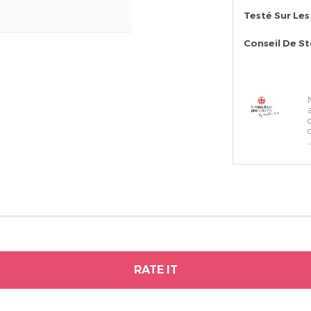
Testé Sur Le
Conseil De S
…
RATE IT