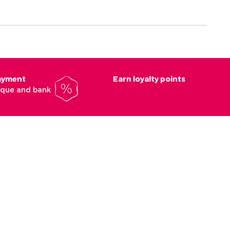
payment
Earn loyalty points
heque and bank